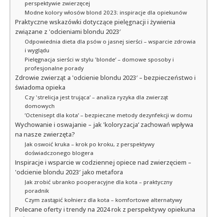
perspektywie zwierzęcej
Modne kolory włosów blond 2023: inspiracje dla opiekunów
Praktyczne wskazówki dotyczące pielęgnacji i żywienia
związane z 'odcieniami blondu 2023′
Odpowiednia dieta dla psów o jasnej sierści – wsparcie zdrowia
i wyglądu
Pielęgnacja sierści w stylu 'blonde’ – domowe sposoby i
profesjonalne porady
Zdrowie zwierząt a 'odcienie blondu 2023′ – bezpieczeństwo i
świadoma opieka
Czy 'strelicja jest trująca’ – analiza ryzyka dla zwierząt
domowych
’Octenisept dla kota’ – bezpieczne metody dezynfekcji w domu
Wychowanie i oswajanie – jak 'koloryzacja’ zachowań wpływa
na nasze zwierzęta?
Jak oswoić kruka – krok po kroku, z perspektywy
doświadczonego blogera
Inspiracje i wsparcie w codziennej opiece nad zwierzęciem –
'odcienie blondu 2023′ jako metafora
Jak zrobić ubranko pooperacyjne dla kota – praktyczny
poradnik
Czym zastąpić kołnierz dla kota – komfortowe alternatywy
Polecane oferty i trendy na 2024 rok z perspektywy opiekuna