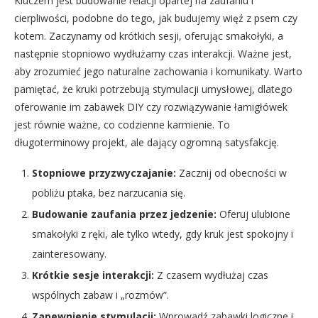
Kluczem jest budowanie relacji opartej na zaufaniu i
cierpliwości, podobne do tego, jak budujemy więź z psem czy
kotem. Zaczynamy od krótkich sesji, oferując smakołyki, a
następnie stopniowo wydłużamy czas interakcji. Ważne jest,
aby zrozumieć jego naturalne zachowania i komunikaty. Warto
pamiętać, że kruki potrzebują stymulacji umysłowej, dlatego
oferowanie im zabawek DIY czy rozwiązywanie łamigłówek
jest równie ważne, co codzienne karmienie. To
długoterminowy projekt, ale dający ogromną satysfakcję.
Stopniowe przyzwyczajanie:
Zacznij od obecności w
pobliżu ptaka, bez narzucania się.
Budowanie zaufania przez jedzenie:
Oferuj ulubione
smakołyki z ręki, ale tylko wtedy, gdy kruk jest spokojny i
zainteresowany.
Krótkie sesje interakcji:
Z czasem wydłużaj czas
wspólnych zabaw i „rozmów”.
Zapewnienie stymulacji:
Wprowadź zabawki logiczne i