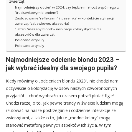
zwierząt
Najmodniejszy odcień w 2024: czy będzie miał coś wspólnego z
'truskawkowym blondem’?
Zastosowanie 'refleksami’ i 'pasemka’ w kontekście stylizacji
zwierząt (zabawkowe, akcesoria)
’Latte’ i 'maślany blond’ – inspiracje kolorystyczne dla
akcesoriów dla zwierząt
Polecane artykuły
Polecane artykuły
Najmodniejsze odcienie blondu 2023 –
jak wybrać idealny dla swojego pupila?
Kiedy mówimy o „odcieniach blondu 2023”, nie chodzi nam
oczywiście o koloryzację włosów naszych czworonożnych
przyjaciół – choć wyobraźnia czasem potrafi płatać figle!
Chodzi raczej o to, jak pewne trendy w świecie ludzkim mogą
rzutować na nasze postrzeganie i codzienne interakcje ze
zwierzętami, a także o to, jak te „modne kolory” mogą
stanowić metaforę pewnych aspektów ich życia. W tym