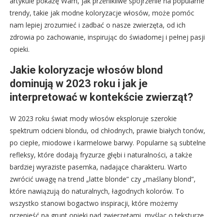
artykule pokażę Wam, jak przenikliwe spojrzenie na popularne
trendy, takie jak modne koloryzacje włosów, może pomóc
nam lepiej zrozumieć i zadbać o nasze zwierzęta, od ich
zdrowia po zachowanie, inspirując do świadomej i pełnej pasji
opieki.
Jakie koloryzacje włosów blond
dominują w 2023 roku i jak je
interpretować w kontekście zwierząt?
W 2023 roku świat mody włosów eksploruje szerokie
spektrum odcieni blondu, od chłodnych, prawie białych tonów,
po ciepłe, miodowe i karmelowe barwy. Popularne są subtelne
refleksy, które dodają fryzurze głębi i naturalności, a także
bardziej wyraziste pasemka, nadające charakteru. Warto
zwrócić uwagę na trend „latte blonde” czy „maślany blond”,
które nawiązują do naturalnych, łagodnych kolorów. To
wszystko stanowi bogactwo inspiracji, które możemy
przenieść na grunt opieki nad zwierzętami, myśląc o teksturze