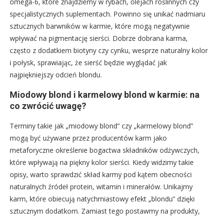
omega-6, które znajdziemy w rybach, olejach roślinnych czy
specjalistycznych suplementach. Powinno się unikać nadmiaru
sztucznych barwników w karmie, które mogą negatywnie
wpływać na pigmentację sierści. Dobrze dobrana karma,
często z dodatkiem biotyny czy cynku, wesprze naturalny kolor
i połysk, sprawiając, że sierść będzie wyglądać jak
najpiękniejszy odcień blondu.
Miodowy blond i karmelowy blond w karmie: na
co zwrócić uwagę?
Terminy takie jak „miodowy blond” czy „karmelowy blond”
mogą być używane przez producentów karm jako
metaforyczne określenie bogactwa składników odżywczych,
które wpływają na piękny kolor sierści. Kiedy widzimy takie
opisy, warto sprawdzić skład karmy pod kątem obecności
naturalnych źródeł protein, witamin i minerałów. Unikajmy
karm, które obiecują natychmiastowy efekt „blondu” dzięki
sztucznym dodatkom. Zamiast tego postawmy na produkty,