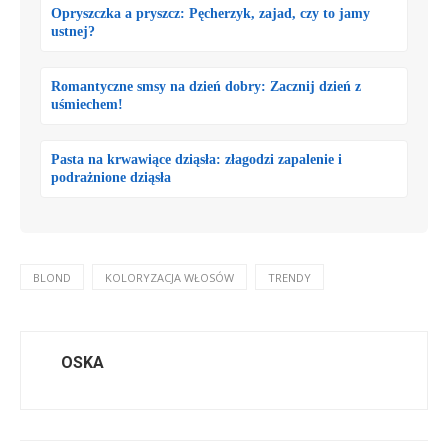
Opryszczka a pryszcz: Pęcherzyk, zajad, czy to jamy
ustnej?
Romantyczne smsy na dzień dobry: Zacznij dzień z
uśmiechem!
Pasta na krwawiące dziąsła: złagodzi zapalenie i
podrażnione dziąsła
BLOND
KOLORYZACJA WŁOSÓW
TRENDY
OSKA