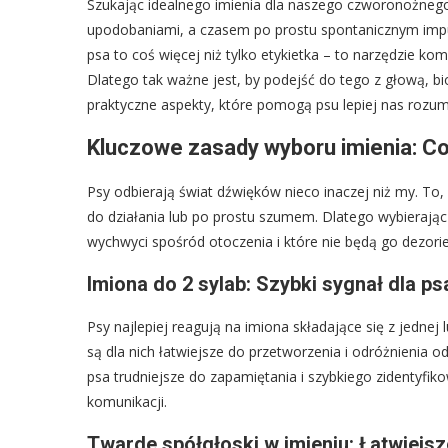
Szukając idealnego imienia dla naszego czworonożnego
upodobaniami, a czasem po prostu spontanicznym impu
psa to coś więcej niż tylko etykietka – to narzędzie ko
Dlatego tak ważne jest, by podejść do tego z głową, bi
praktyczne aspekty, które pomogą psu lepiej nas rozumie
Kluczowe zasady wyboru imienia: Co 
Psy odbierają świat dźwięków nieco inaczej niż my. To
do działania lub po prostu szumem. Dlatego wybierając 
wychwyci spośród otoczenia i które nie będą go dezori
Imiona do 2 sylab: Szybki sygnał dla ps
Psy najlepiej reagują na imiona składające się z jednej 
są dla nich łatwiejsze do przetworzenia i odróżnienia
psa trudniejsze do zapamiętania i szybkiego zidentyfik
komunikacji.
Twarde spółgłoski w imieniu: Łatwiejs