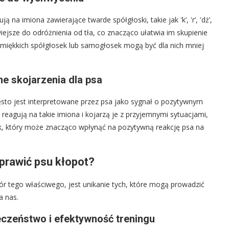
na imiona zawierające twarde spółgłoski, takie jak 'k’, 'r’, 'dż’,
łatwiejsze do odróżnienia od tła, co znacząco ułatwia im skupienie
miękkich spółgłosek lub samogłosek mogą być dla nich mniej
e skojarzenia dla psa
 często jest interpretowane przez psa jako sygnał o pozytywnym
reagują na takie imiona i kojarzą je z przyjemnymi sytuacjami,
ik, który może znacząco wpłynąć na pozytywną reakcję psa na
prawić psu kłopot?
r tego właściwego, jest unikanie tych, które mogą prowadzić
a nas.
eczeństwo i efektywność treningu