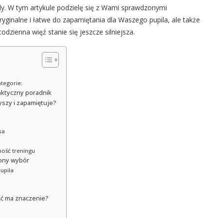
dy. W tym artykule podzielę się z Wami sprawdzonymi
ryginalne i łatwe do zapamiętania dla Waszego pupila, ale także
dzienna więź stanie się jeszcze silniejsza.
tegorie:
raktyczny poradnik
yszy i zapamiętuje?
sa
ność treningu
zony wybór
upila
ść ma znaczenie?