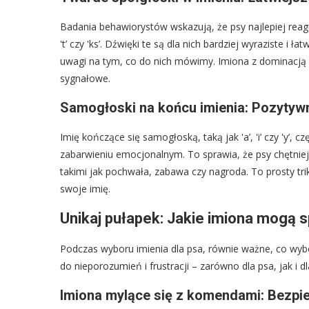
Badania behawiorystów wskazują, że psy najlepiej reagują 
't’ czy 'ks’. Dźwięki te są dla nich bardziej wyraziste i 
uwagi na tym, co do nich mówimy. Imiona z dominacją 
sygnałowe.
Samogłoski na końcu imienia: Pozytywn
Imię kończące się samogłoską, taką jak 'a’, 'i’ czy 'y’,
zabarwieniu emocjonalnym. To sprawia, że psy chętniej 
takimi jak pochwała, zabawa czy nagroda. To prosty tr
swoje imię.
Unikaj pułapek: Jakie imiona mogą s
Podczas wyboru imienia dla psa, równie ważne, co wybó
do nieporozumień i frustracji – zarówno dla psa, jak i dl
Imiona mylące się z komendami: Bezpi