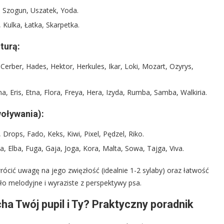
 Szogun, Uszatek, Yoda.
 Kulka, Łatka, Skarpetka.
turą:
 Cerber, Hades, Hektor, Herkules, Ikar, Loki, Mozart, Ozyrys,
a, Eris, Etna, Flora, Freya, Hera, Izyda, Rumba, Samba, Walkiria.
woływania):
 Drops, Fado, Keks, Kiwi, Pixel, Pędzel, Riko.
a, Elba, Fuga, Gaja, Joga, Kora, Malta, Sowa, Tajga, Viva.
ócić uwagę na jego zwięzłość (idealnie 1-2 sylaby) oraz łatwość
ło melodyjne i wyraziste z perspektywy psa.
ha Twój pupil i Ty? Praktyczny poradnik