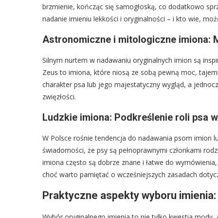
brzmienie, kończąc się samogłoską, co dodatkowo spr
nadanie imieniu lekkości i oryginalności – i kto wie, m
Astronomiczne i mitologiczne imiona: M
Silnym nurtem w nadawaniu oryginalnych imion są inspir
Zeus to imiona, które niosą ze sobą pewną moc, tajemni
charakter psa lub jego majestatyczny wygląd, a jednoc
zwięzłości.
Ludzkie imiona: Podkreślenie roli psa w
W Polsce rośnie tendencja do nadawania psom imion ludz
świadomości, że psy są pełnoprawnymi członkami rodziny
imiona często są dobrze znane i łatwe do wymówienia, 
choć warto pamiętać o wcześniejszych zasadach dotyczą
Praktyczne aspekty wyboru imienia:
Wybór oryginalnego imienia to nie tylko kwestia mody, 