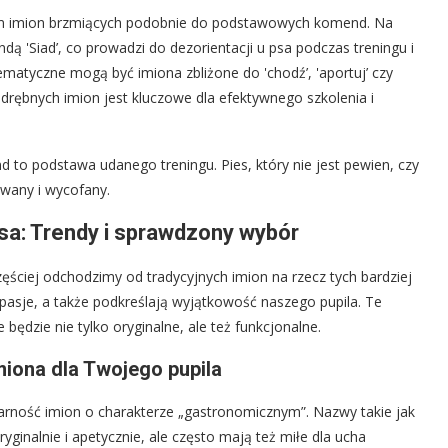
m imion brzmiących podobnie do podstawowych komend. Na
dą 'Siad’, co prowadzi do dezorientacji u psa podczas treningu i
atyczne mogą być imiona zbliżone do 'chodź’, 'aportuj’ czy
rębnych imion jest kluczowe dla efektywnego szkolenia i
to podstawa udanego treningu. Pies, który nie jest pewien, czy
owany i wycofany.
psa: Trendy i sprawdzony wybór
zęściej odchodzimy od tradycyjnych imion na rzecz tych bardziej
pasje, a także podkreślają wyjątkowość naszego pupila. Te
będzie nie tylko oryginalne, ale też funkcjonalne.
iona dla Twojego pupila
ność imion o charakterze „gastronomicznym”. Nazwy takie jak
yginalnie i apetycznie, ale często mają też miłe dla ucha