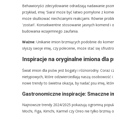
Behawioryści zdecydowanie odradzają nadawanie pso
przykład, imię 'Siara’ może być łatwo pomylone z komen
może skutkować niechcianymi reakcjami. Równie problem
'zostań’. Konsekwentne stosowanie jasnych komend i od
budowania wzajemnego zaufania.
Ważne:
Unikanie imion brzmiących podobnie do komend 
słyszy swoje imię, czy polecenie, może stać się sfrustr
Inspiracje na oryginalne imiona dla 
Świat imion dla psów jest bogaty i różnorodny. Coraz c
nietypowych, które odzwierciedlają naszą osobowość i 
nowe trendy to świetna okazja, by nadać psu imię, które 
Gastronomiczne inspiracje: Smaczne im
Najnowsze trendy 2024/2025 pokazują ogromną popular
Mochi, Figa, Kimchi, Karmel czy Oreo nie tylko brzmią or