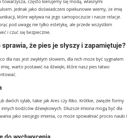
 towarzysza, często kierujemy się modą, własnymi
lsem. Jednak jako doświadczeni opiekunowie wiemy, że imię
munikacji, które wpływa na jego samopoczucie i nasze relacje.
orąc pod uwagę nie tylko estetykę, ale przede wszystkim
ć i czuć się bezpiecznie.
sprawia, że pies je słyszy i zapamiętuje?
, co dla nas jest zwykłym słowem, dla nich może być sygnałem
imię, warto postawić na dźwięki, które nasz pies łatwo
entować.
a
lub dwóch sylab, takie jak Ares czy Riko. Krótkie, zwięzłe formy
 od innych bodźców dźwiękowych. Dłuższe imiona mogą być dla
owania jako swojego imienia, co może spowalniać proces nauki i
ze do wychwycenia