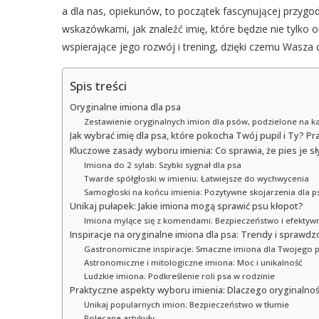
a dla nas, opiekunów, to początek fascynującej przygo
wskazówkami, jak znaleźć imię, które będzie nie tylko o
wspierające jego rozwój i trening, dzięki czemu Wasza co
Spis treści
Oryginalne imiona dla psa
Zestawienie oryginalnych imion dla psów, podzielone na ka
Jak wybrać imię dla psa, które pokocha Twój pupil i Ty? P
Kluczowe zasady wyboru imienia: Co sprawia, że pies je sł
Imiona do 2 sylab: Szybki sygnał dla psa
Twarde spółgłoski w imieniu: Łatwiejsze do wychwycenia
Samogłoski na końcu imienia: Pozytywne skojarzenia dla p
Unikaj pułapek: Jakie imiona mogą sprawić psu kłopot?
Imiona mylące się z komendami: Bezpieczeństwo i efektyw
Inspiracje na oryginalne imiona dla psa: Trendy i sprawd
Gastronomiczne inspiracje: Smaczne imiona dla Twojego p
Astronomiczne i mitologiczne imiona: Moc i unikalność
Ludzkie imiona: Podkreślenie roli psa w rodzinie
Praktyczne aspekty wyboru imienia: Dlaczego oryginalno
Unikaj popularnych imion: Bezpieczeństwo w tłumie
Polecane artykuły