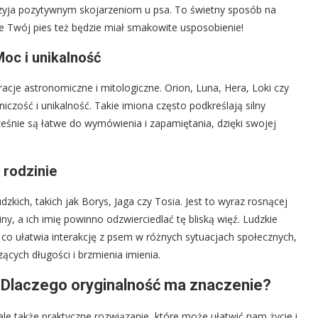
zyja pozytywnym skojarzeniom u psa. To świetny sposób na
oże Twój pies też będzie miał smakowite usposobienie!
oc i unikalność
acje astronomiczne i mitologiczne. Orion, Luna, Hera, Loki czy
czość i unikalność. Takie imiona często podkreślają silny
ześnie są łatwe do wymówienia i zapamiętania, dzięki swojej
 rodzinie
kich, takich jak Borys, Jaga czy Tosia. Jest to wyraz rosnącej
, a ich imię powinno odzwierciedlać tę bliską więź. Ludzkie
co ułatwia interakcję z psem w różnych sytuacjach społecznych,
cych długości i brzmienia imienia.
 Dlaczego oryginalność ma znaczenie?
ale także praktyczne rozwiązanie, które może ułatwić nam życie i