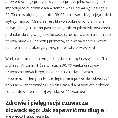
potwierdza jego predyspozycje do pracy i pilnowania. Jego
imponująca budowa ciała – samce ważą do 44 kg i osiągają
62-70 cm w kłębie, a samice 59-65 cm – świadczy o jego sile i
wytrzymałości. Mimo że jest blisko spokrewniony z innymi
dużymi, białymi psami pasterskimi, takimi jak polski owczarek
podhalański czy węgierski kuvasz, czuwacz wyróżnia się nieco
lżejszą budową i bardziej puszystą, falowaną sierścią, która
nadaje mu charakterystyczny, majestatyczny wygląd.
Warto wspomnieć o tym, jak blisko rasa była wyginięcia. To
profesor Antonín Hrůza w latach 30. XX wieku uratował
czuwacza słowackiego, bazując na zaledwie dwóch
osobnikach – Jerrym i Korze. Jego praca pozwoliła odtworzyć
populację i zachować tę unikalną rasę dla przyszłych pokoleń,
co jest dowodem na jej wyjątkowość i wartość.
Zdrowie i pielęgnacja czuwacza
słowackiego: Jak zapewnić mu długie i
szczęśliwe życie