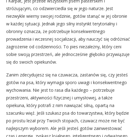
i Karpat, jest przede wszystkim psem pasterskim i
stróżującym, co odzwierciedla się w jego naturze. Jest
niezwykle wierny swojej rodzinie, gotów stanąć w jej obronie
w każdej sytuacji. Jednak jego silny instynkt terytorialny i
obronny oznacza, że potrzebuje konsekwentnego
prowadzenia i wczesnej socjalizacji, aby nauczyć się odróżniać
zagrożenie od codzienności. To pies niezależny, który ceni
sobie swoją przestrzeń, ale jednocześnie głęboko przywiązuje
się do swoich opiekunów.
Zanim zdecydujesz się na czuwacza, zastanów się, czy jesteś
gotów na psa, który wymaga sporo uwagi i konsekwentnego
wychowania. Nie jest to rasa dla każdego – potrzebuje
przestrzeni, aktywności fizycznej i umysłowej, a także
opiekuna, który potrafi z nim nawiązać silną, opartą na
szacunku więź. Jeśli szukasz psa do towarzystwa, który będzie
po prostu leżał przy Twoich stopach, czuwacz może nie być
najlepszym wyborem. Ale jeśli jesteś gotów zainwestować
czas i energię, zyskasz lojalnego, inteligentnego i odważnego