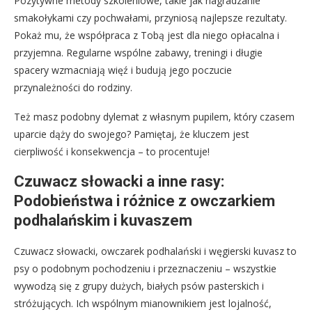
Pozytywne metody szkoleniowe, takie jak nagradzanie
smakołykami czy pochwałami, przyniosą najlepsze rezultaty.
Pokaż mu, że współpraca z Tobą jest dla niego opłacalna i
przyjemna. Regularne wspólne zabawy, treningi i długie
spacery wzmacniają więź i budują jego poczucie
przynależności do rodziny.
Też masz podobny dylemat z własnym pupilem, który czasem
uparcie dąży do swojego? Pamiętaj, że kluczem jest
cierpliwość i konsekwencja – to procentuje!
Czuwacz słowacki a inne rasy:
Podobieństwa i różnice z owczarkiem
podhalańskim i kuvaszem
Czuwacz słowacki, owczarek podhalański i węgierski kuvasz to
psy o podobnym pochodzeniu i przeznaczeniu – wszystkie
wywodzą się z grupy dużych, białych psów pasterskich i
stróżujących. Ich wspólnym mianownikiem jest lojalność,