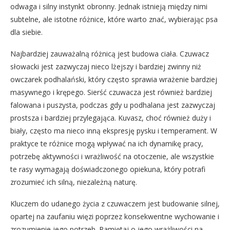
odwaga i silny instynkt obronny. Jednak istnieją między nimi
subtelne, ale istotne różnice, które warto znać, wybierając psa
dla siebie.
Najbardziej zauważalną różnicą jest budowa ciała. Czuwacz
słowacki jest zazwyczaj nieco lżejszy i bardziej zwinny niż
owczarek podhalański, który często sprawia wrażenie bardziej
masywnego i krępego. Sierść czuwacza jest również bardziej
falowana i puszysta, podczas gdy u podhalana jest zazwyczaj
prostsza i bardziej przylegająca. Kuvasz, choć również duży i
biały, często ma nieco inną ekspresję pysku i temperament. W
praktyce te różnice mogą wpływać na ich dynamikę pracy,
potrzebę aktywności i wrażliwość na otoczenie, ale wszystkie
te rasy wymagają doświadczonego opiekuna, który potrafi
zrozumieć ich silną, niezależną naturę.
Kluczem do udanego życia z czuwaczem jest budowanie silnej,
opartej na zaufaniu więzi poprzez konsekwentne wychowanie i
zrozumienie jego potrzeb. Pamiętaj o jego wrażliwości na