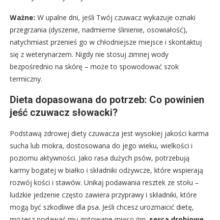
Ważne:
W upalne dni, jeśli Twój czuwacz wykazuje oznaki
przegrzania (dyszenie, nadmierne ślinienie, osowiałość),
natychmiast przenieś go w chłodniejsze miejsce i skontaktuj
się z weterynarzem. Nigdy nie stosuj zimnej wody
bezpośrednio na skórę – może to spowodować szok
termiczny.
Dieta dopasowana do potrzeb: Co powinien
jeść czuwacz słowacki?
Podstawą zdrowej diety czuwacza jest wysokiej jakości karma
sucha lub mokra, dostosowana do jego wieku, wielkości i
poziomu aktywności. Jako rasa dużych psów, potrzebują
karmy bogatej w białko i składniki odżywcze, które wspierają
rozwój kości i stawów. Unikaj podawania resztek ze stołu –
ludzkie jedzenie często zawiera przyprawy i składniki, które
mogą być szkodliwe dla psa. Jeśli chcesz urozmaicić dietę,
możesz podawać mu gotowane mięso (np.
serca drobiowe
,