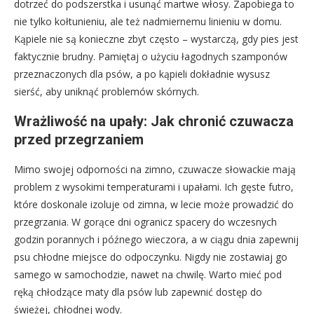
dotrzeć do podszerstka i usunąć martwe włosy. Zapobiega to
nie tylko kołtunieniu, ale też nadmiernemu linieniu w domu.
Kąpiele nie są konieczne zbyt często – wystarczą, gdy pies jest
faktycznie brudny. Pamiętaj o użyciu łagodnych szamponów
przeznaczonych dla psów, a po kąpieli dokładnie wysusz
sierść, aby uniknąć problemów skórnych.
Wrażliwość na upały: Jak chronić czuwacza
przed przegrzaniem
Mimo swojej odporności na zimno, czuwacze słowackie mają
problem z wysokimi temperaturami i upałami. Ich gęste futro,
które doskonale izoluje od zimna, w lecie może prowadzić do
przegrzania. W gorące dni ogranicz spacery do wczesnych
godzin porannych i późnego wieczora, a w ciągu dnia zapewnij
psu chłodne miejsce do odpoczynku. Nigdy nie zostawiaj go
samego w samochodzie, nawet na chwilę. Warto mieć pod
ręką chłodzące maty dla psów lub zapewnić dostęp do
świeżej, chłodnej wody.