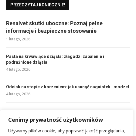
PRZECZYTAJ KONIECZNIE!
Renalvet skutki uboczne: Poznaj pełne
informacje i bezpieczne stosowanie
1 lutego, 2026
Pasta na krwawiące dziąsła: złagodzi zapalenie i
podrażnione dziąsła
4 lutego, 2026
Odcisk na stopie z korzeniem: jak usunąć nagniotek i modzel
4 lutego, 2026
Zwyrodnienie stawów u psa: objawy, diagnoza i leczenie
Cenimy prywatność użytkowników
1 lutego, 2026
Używamy plików cookie, aby poprawić jakość przeglądania,