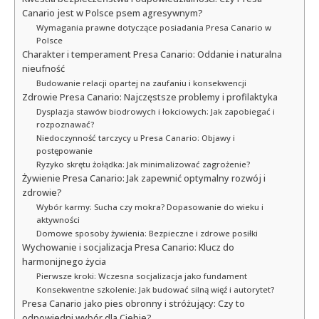
Canario jest w Polsce psem agresywnym?
Wymagania prawne dotyczące posiadania Presa Canario w
Polsce
Charakter i temperament Presa Canario: Oddanie i naturalna
nieufność
Budowanie relacji opartej na zaufaniu i konsekwencji
Zdrowie Presa Canario: Najczęstsze problemy i profilaktyka
Dysplazja stawów biodrowych i łokciowych: Jak zapobiegać i
rozpoznawać?
Niedoczynność tarczycy u Presa Canario: Objawy i
postępowanie
Ryzyko skrętu żołądka: Jak minimalizować zagrożenie?
Żywienie Presa Canario: Jak zapewnić optymalny rozwój i
zdrowie?
Wybór karmy: Sucha czy mokra? Dopasowanie do wieku i
aktywności
Domowe sposoby żywienia: Bezpieczne i zdrowe posiłki
Wychowanie i socjalizacja Presa Canario: Klucz do
harmonijnego życia
Pierwsze kroki: Wczesna socjalizacja jako fundament
Konsekwentne szkolenie: Jak budować silną więź i autorytet?
Presa Canario jako pies obronny i stróżujący: Czy to
odpowiedni wybór dla Ciebie?