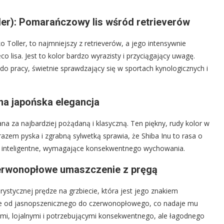
ller): Pomarańczowy lis wśród retrieverów
o Toller, to najmniejszy z retrieverów, a jego intensywnie
 lisa. Jest to kolor bardzo wyrazisty i przyciągający uwagę.
ny do pracy, świetnie sprawdzający się w sportach kynologicznych i
na japońska elegancja
na za najbardziej pożądaną i klasyczną. Ten piękny, rudy kolor w
azem pyska i zgrabną sylwetką sprawia, że Shiba Inu to rasa o
dzo inteligentne, wymagające konsekwentnego wychowania.
zerwonopłowe umaszczenie z pręgą
rystycznej prędze na grzbiecie, która jest jego znakiem
ze od jasnopszenicznego do czerwonopłowego, co nadaje mu
mi, lojalnymi i potrzebującymi konsekwentnego, ale łagodnego