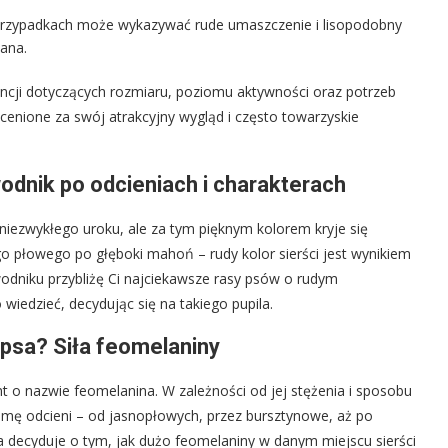
przypadkach może wykazywać rude umaszczenie i lisopodobny
wana.
encji dotyczących rozmiaru, poziomu aktywności oraz potrzeb
cenione za swój atrakcyjny wygląd i często towarzyskie
wodnik po odcieniach i charakterach
niezwykłego uroku, ale za tym pięknym kolorem kryje się
go płowego po głęboki mahoń – rudy kolor sierści jest wynikiem
dniku przybliżę Ci najciekawsze rasy psów o rudym
 wiedzieć, decydując się na takiego pupila.
 psa? Siła feomelaniny
t o nazwie feomelanina. W zależności od jej stężenia i sposobu
mę odcieni – od jasnopłowych, przez bursztynowe, aż po
decyduje o tym, jak dużo feomelaniny w danym miejscu sierści