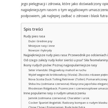
jego pielęgnacji i zdrowia, które jako doświadczony op
najpiękniejszym rasom o tym wyjątkowym umaszczeniu, 
podpowiem, jak najlepiej zadbać o zdrowie i blask futra 
Spis treści
Rudy pies rasa
Duże i średnie psy
Mniejsze rasy i inne
Nowsze i hybrydy
Najpiękniejsze rudy pies rasa: Przewodnik po odcieniach 
Od czego zależy rudy kolor sierści u psa? Siła feomelaniny
Ikony rudych psów: Poznaj najpopularniejsze rasy
Seter irlandzki: Długowłosy mahoń w ruchu
Wyżeł węgierski krótkowłosy (Vizsla): Złocisto-rdzawe pięk
Nova Scotia Duck Tolling Retriever (Toller): Pomarańczowy 
Shiba Inu (odmiana czerwona): Klasyczna japońska eleganc
Rhodesian Ridgeback: Pszeniczne i czerwonopłowe umaszc
Inne popularne rasy o rudym umaszczeniu
Jamnik (odmiana czerwona): Charakter i urok
Cocker Spaniel Angielski: Radosny kompan o rudym blasku
Chow Chow i Pomeranian: Rude kule futra