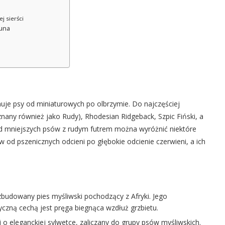
j sierści
kuna
je psy od miniaturowych po olbrzymie. Do najczęściej
znany również jako Rudy), Rhodesian Ridgeback, Szpic Fiński, a
d mniejszych psów z rudym futrem można wyróżnić niektóre
w od pszenicznych odcieni po głębokie odcienie czerwieni, a ich
zbudowany pies myśliwski pochodzący z Afryki. Jego
yczną cechą jest pręga biegnąca wzdłuż grzbietu.
i o eleganckiej sylwetce, zaliczany do grupy psów myśliwskich.