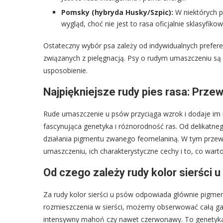
Pomsky (hybryda Husky/Szpic):
W niektórych 
wygląd, choć nie jest to rasa oficjalnie sklasyfiko
Ostateczny wybór psa zależy od indywidualnych prefer
związanych z pielęgnacją. Psy o rudym umaszczeniu są 
usposobienie.
Najpiękniejsze rudy pies rasa: Prze
Rude umaszczenie u psów przyciąga wzrok i dodaje im 
fascynująca genetyka i różnorodność ras. Od delikatne
działania pigmentu zwanego feomelaniną. W tym przewo
umaszczeniu, ich charakterystyczne cechy i to, co warto
Od czego zależy rudy kolor sierści u
Za rudy kolor sierści u psów odpowiada głównie pigmen
rozmieszczenia w sierści, możemy obserwować całą ga
intensywny mahoń czy nawet czerwonawy. To genetyka 