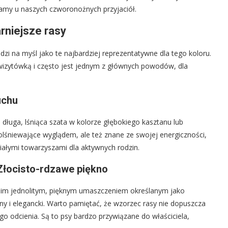
wiamy u naszych czworonożnych przyjaciół.
rniejsze rasy
dzi na myśl jako te najbardziej reprezentatywne dla tego koloru.
 wizytówką i często jest jednym z głównych powodów, dla
uchu
o długa, lśniąca szata w kolorze głębokiego kasztanu lub
 olśniewające wyglądem, ale też znane ze swojej energiczności,
niałymi towarzyszami dla aktywnych rodzin.
 Złocisto-rdzawe piękno
swoim jednolitym, pięknym umaszczeniem określanym jako
zny i elegancki. Warto pamiętać, że wzorzec rasy nie dopuszcza
go odcienia. Są to psy bardzo przywiązane do właściciela,