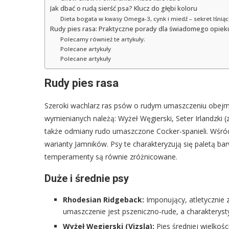
Jak dbać o rudą sierść psa? Klucz do głębi koloru
Dieta bogata w kwasy Omega-3, cynk i miedź – sekret lśniące
Rudy pies rasa: Praktyczne porady dla świadomego opie
Polecamy również te artykuły:
Polecane artykuły
Polecane artykuły
Rudy pies rasa
Szeroki wachlarz ras psów o rudym umaszczeniu obejmu
wymienianych należą: Wyżeł Węgierski, Seter Irlandzki (
także odmiany rudo umaszczone Cocker-spanieli. Wśró
warianty Jamników. Psy te charakteryzują się paletą bar
temperamenty są równie zróżnicowane.
Duże i średnie psy
Rhodesian Ridgeback:
Imponujący, atletycznie 
umaszczenie jest pszeniczno-rude, a charakteryst
Wyżeł Węgierski (Vizsla):
Pies średniej wielkośc