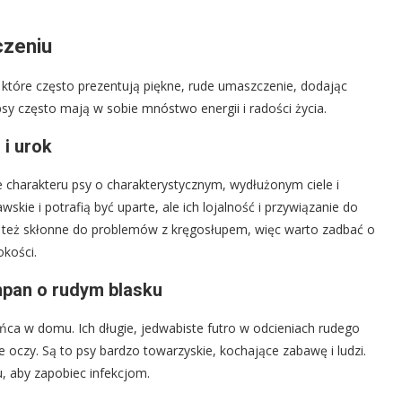
czeniu
 które często prezentują piękne, rude umaszczenie, dodając
sy często mają w sobie mnóstwo energii i radości życia.
i urok
e charakteru psy o charakterystycznym, wydłużonym ciele i
kie i potrafią być uparte, ale ich lojalność i przywiązanie do
ją też skłonne do problemów z kręgosłupem, więc warto zadbać o
okości.
mpan o rudym blasku
ńca w domu. Ich długie, jedwabiste futro w odcieniach rudego
 oczy. Są to psy bardzo towarzyskie, kochające zabawę i ludzi.
u, aby zapobiec infekcjom.