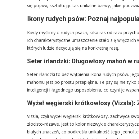
się pojawi, kształtując tak unikalne barwy, jakie podzi
Ikony rudych psów: Poznaj najpopula
Kiedy myślimy o rudych psach, kilka ras od razu przycho
Ich charakterystyczne umaszczenie stało się wręcz ich
których ludzie decydują się na konkretną rasę.
Seter irlandzki: Długowłosy mahoń w r
Seter irlandzki to bez wątpienia ikona rudych psów. Jeg
mahoniu jest po prostu przepiękna. Te psy są nie tylko
inteligencji i łagodnego usposobienia, co czyni je wspa
Wyżeł węgierski krótkowłosy (Vizsla):
Vizsla, czyli wyżeł węgierski krótkowłosy, zachwyca 
złocisto-rdzawe. Jest to kolor niezwykle charakterystyc
białych znaczeń, co podkreśla unikalność tego jednolite