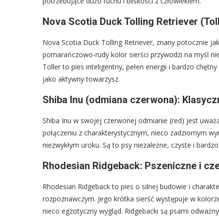
potrzebujące dużo ruchu i bliskości z człowiekiem.
Nova Scotia Duck Tolling Retriever (To
Nova Scotia Duck Tolling Retriever, znany potocznie jak
pomarańczowo-rudy kolor sierści przywodzi na myśl nieco
Toller to pies inteligentny, pełen energii i bardzo chęt
jako aktywny towarzysz.
Shiba Inu (odmiana czerwona): Klasycz
Shiba Inu w swojej czerwonej odmianie (red) jest uważa
połączeniu z charakterystycznym, nieco zadziornym wyr
niezwykłym uroku. Są to psy niezależne, czyste i bar
Rhodesian Ridgeback: Pszeniczne i c
Rhodesian Ridgeback to pies o silnej budowie i charakte
rozpoznawczym. Jego krótka sierść występuje w kolor
nieco egzotyczny wygląd. Ridgebacki są psami odważny