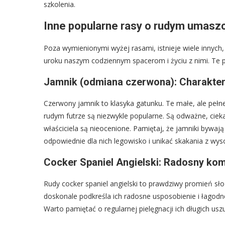
szkolenia.
Inne popularne rasy o rudym umasz
Poza wymienionymi wyżej rasami, istnieje wiele innych,
uroku naszym codziennym spacerom i życiu z nimi. Te p
Jamnik (odmiana czerwona): Charakter 
Czerwony jamnik to klasyka gatunku. Te małe, ale pełn
rudym futrze są niezwykle popularne. Są odważne, ciekaws
właściciela są nieocenione. Pamiętaj, że jamniki bywa
odpowiednie dla nich legowisko i unikać skakania z wys
Cocker Spaniel Angielski: Radosny ko
Rudy cocker spaniel angielski to prawdziwy promień sło
doskonale podkreśla ich radosne usposobienie i łagodne
Warto pamiętać o regularnej pielęgnacji ich długich usz