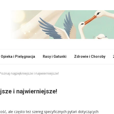
Opieka i Pielęgnacja
Rasy i Gatunki
Zdrowie i Choroby
Poznaj najpiękniejsze i najwierniejsze!
jsze i najwierniejsze!
ość, ale często też szereg specyficznych pytań dotyczących