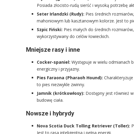
Posiada złocisto-rudą sierść i wysoką potrzebę ak
Seter Irlandzki (Rudy):
Pies średnich rozmiarów, 
mahoniowym lub kasztanowym kolorze. Jest to pie
Szpic Fiński:
Pies małych do średnich rozmiarów, 
wykorzystywany do celów łowieckich.
Mniejsze rasy i inne
Cocker-spaniel:
Występuje w wielu odmianach bar
energiczny i przyjazny.
Pies Faraona (Pharaoh Hound):
Charakteryzuje s
to pies niezwykle zwinny.
Jamnik (krótkowłosy):
Dostępny jest również w 
budowę ciała.
Nowsze i hybrydy
Nova Scotia Duck Tolling Retriever (Toller):
P
Jest to rasa inteligentna i pełna energii.