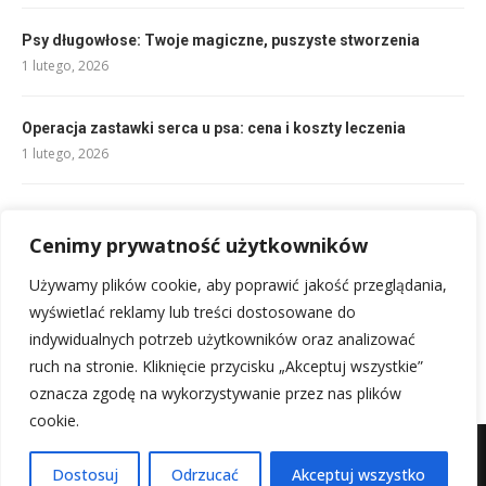
Psy długowłose: Twoje magiczne, puszyste stworzenia
1 lutego, 2026
Operacja zastawki serca u psa: cena i koszty leczenia
1 lutego, 2026
Udar cieplny u kota: Rozpoznać i pomóc w upał
Cenimy prywatność użytkowników
1 lutego, 2026
Używamy plików cookie, aby poprawić jakość przeglądania,
Kot Serengeti: orientalny, bengalski, krótkowłosy – opis rasy
wyświetlać reklamy lub treści dostosowane do
1 lutego, 2026
indywidualnych potrzeb użytkowników oraz analizować
ruch na stronie. Kliknięcie przycisku „Akceptuj wszystkie”
oznacza zgodę na wykorzystywanie przez nas plików
cookie.
Mapa witryny
Kontakt z nami
Dostosuj
Odrzucać
Akceptuj wszystko