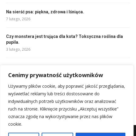
Na sierść psa: piękna, zdrowa i lśniąca.
7 lutego, 2026
Czy monstera jest trująca dla kota? Toksyczna roślina dla
pupila.
3 lutego, 2026
Czy żonkile są trujące dla kota? Objawy zatrucia narcyza
Cenimy prywatność użytkowników
3 lutego, 2026
Używamy plików cookie, aby poprawić jakość przeglądania,
Barf dla kota: surowa dieta dla zdrowego futrzaka
wyświetlać reklamy lub treści dostosowane do
2 lutego, 2026
indywidualnych potrzeb użytkowników oraz analizować
ruch na stronie. Kliknięcie przycisku „Akceptuj wszystkie”
oznacza zgodę na wykorzystywanie przez nas plików
cookie.
Mapa witryny
Kontakt z nami