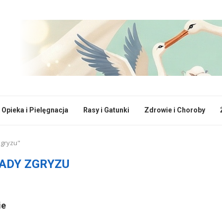
Opieka i Pielęgnacja
Rasy i Gatunki
Zdrowie i Choroby
zgryzu"
ADY ZGRYZU
ie