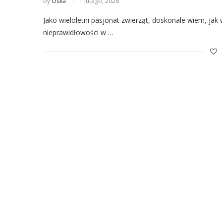
by
Oska
1 lutego, 2026
Jako wieloletni pasjonat zwierząt, doskonale wiem, jak w
nieprawidłowości w …