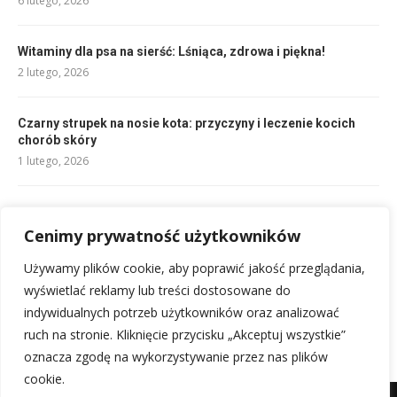
6 lutego, 2026
Witaminy dla psa na sierść: Lśniąca, zdrowa i piękna!
2 lutego, 2026
Czarny strupek na nosie kota: przyczyny i leczenie kocich
chorób skóry
1 lutego, 2026
Pies stróżujący: Twój najlepszy obrońca i towarzysz
Cenimy prywatność użytkowników
1 lutego, 2026
Używamy plików cookie, aby poprawić jakość przeglądania,
Czy należy kąpać kota? Kiedy mycie kota jest konieczne?
wyświetlać reklamy lub treści dostosowane do
7 lutego, 2026
indywidualnych potrzeb użytkowników oraz analizować
ruch na stronie. Kliknięcie przycisku „Akceptuj wszystkie”
oznacza zgodę na wykorzystywanie przez nas plików
cookie.