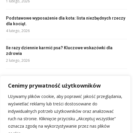
1 lutego, 2026
Podstawowe wyposażenie dla kota: lista niezbędnych rzeczy
dla kociąt.
4 lutego, 2026
Ile razy dziennie karmić psa? Kluczowe wskazówki dla
zdrowia
2 lutego, 2026
Ranking karm: Najlepsze dla Twojego pupila!
Cenimy prywatność użytkowników
1 lutego, 2026
Używamy plików cookie, aby poprawić jakość przeglądania,
Jaką temperaturę ma pies? Zrozum zdrowie swojego pupila
wyświetlać reklamy lub treści dostosowane do
1 lutego, 2026
indywidualnych potrzeb użytkowników oraz analizować
ruch na stronie. Kliknięcie przycisku „Akceptuj wszystkie”
oznacza zgodę na wykorzystywanie przez nas plików