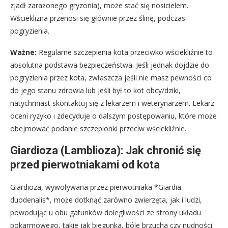
zjadł zarażonego gryzonia), może stać się nosicielem.
Wścieklizna przenosi się głównie przez ślinę, podczas
pogryzienia.
Ważne:
Regularne szczepienia kota przeciwko wściekliźnie to
absolutna podstawa bezpieczeństwa. Jeśli jednak dojdzie do
pogryzienia przez kota, zwłaszcza jeśli nie masz pewności co
do jego stanu zdrowia lub jeśli był to kot obcy/dziki,
natychmiast skontaktuj się z lekarzem i weterynarzem. Lekarz
oceni ryzyko i zdecyduje o dalszym postępowaniu, które może
obejmować podanie szczepionki przeciw wściekliźnie.
Giardioza (Lamblioza): Jak chronić się
przed pierwotniakami od kota
Giardioza, wywoływana przez pierwotniaka *Giardia
duodenalis*, może dotknąć zarówno zwierzęta, jak i ludzi,
powodując u obu gatunków dolegliwości ze strony układu
pokarmowego, takie jak biegunka, bóle brzucha czy nudności.