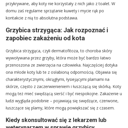
przykrywane, aby koty nie korzystały z nich jako z toalet. W
domu zaś regularne sprzątanie kuwety i mycie rąk po
kontakcie z nią to absolutna podstawa.
Grzybica strzygąca: Jak rozpoznać i
zapobiec zakażeniu od kota
Grzybica strzygąca, czyli dermatofitoza, to choroba skóry
wywoływana przez grzyby, która może być bardzo łatwo
przenoszona ze zwierzęcia na człowieka. Najczęściej dotyka
ona młode koty lub te z osłabioną odpornością. Objawia się
charakterystycznymi, okrągłymi, łysiejącymi plamami na
skórze, często z zaczerwienieniem i łuszczącą się skórką. Koty
mogą też mieć swędzącą sierść i być niespokojne. Zakażenie u
ludzi wygląda podobnie – pojawiają się swędzące, czerwone,
łuszczące się plamy, które mogą powiększać się z czasem.
Kiedy skonsultować się z lekarzem lub
weterynarzem w sprawie grzybicy