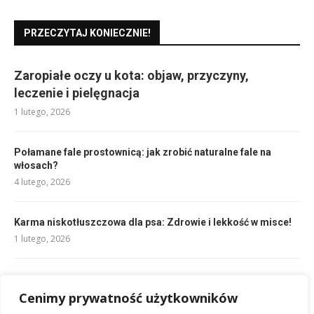
PRZECZYTAJ KONIECZNIE!
Zaropiałe oczy u kota: objaw, przyczyny,
leczenie i pielęgnacja
1 lutego, 2026
Połamane fale prostownicą: jak zrobić naturalne fale na
włosach?
4 lutego, 2026
Karma niskotłuszczowa dla psa: Zdrowie i lekkość w misce!
1 lutego, 2026
Pryszcz u psa: przyczyny, objawy i jak pomóc pupilowi
Cenimy prywatność użytkowników
1 lutego, 2026