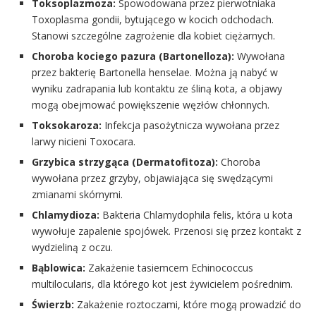
Toksoplazmoza:
Spowodowana przez pierwotniaka
Toxoplasma gondii, bytującego w kocich odchodach.
Stanowi szczególne zagrożenie dla kobiet ciężarnych.
Choroba kociego pazura (Bartonelloza):
Wywołana
przez bakterię Bartonella henselae. Można ją nabyć w
wyniku zadrapania lub kontaktu ze śliną kota, a objawy
mogą obejmować powiększenie węzłów chłonnych.
Toksokaroza:
Infekcja pasożytnicza wywołana przez
larwy nicieni Toxocara.
Grzybica strzygąca (Dermatofitoza):
Choroba
wywołana przez grzyby, objawiająca się swędzącymi
zmianami skórnymi.
Chlamydioza:
Bakteria Chlamydophila felis, która u kota
wywołuje zapalenie spojówek. Przenosi się przez kontakt z
wydzieliną z oczu.
Bąblowica:
Zakażenie tasiemcem Echinococcus
multilocularis, dla którego kot jest żywicielem pośrednim.
Świerzb:
Zakażenie roztoczami, które mogą prowadzić do