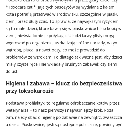
*Toxocara cati*. Jaja tych pasożytów są wydalane z kałem
kota i potrafią przetrwać w środowisku, szczególnie w piasku i
ziemi, przez długi czas. To sprawia, że największym ryzykiem
są tu małe dzieci, które bawią się w piaskownicach lub kopią w
ziemi, nieświadomie je połykając. U ludzi larwy glisty mogą
wędrować po organizmie, uszkadzając różne narządy, w tym
wątrobę, płuca, a nawet oczy, co może prowadzić do
problemów ze wzrokiem. To dlatego tak ważne jest, aby dzieci
miały czyste ręce i nie wkładały brudnych zabawek czy ziemi
do ust.
Higiena i zabawa – klucz do bezpieczeństwa
przy toksokarozie
Podstawa profilaktyki to regularne odrobaczanie kotów przez
weterynarza – to nasz pierwszy i najważniejszy krok. Poza
tym, należy dbać o higienę po zabawie na zewnątrz, zwłaszcza
u dzieci. Piaskownice, jeśli są dostępne publicznie, powinny być