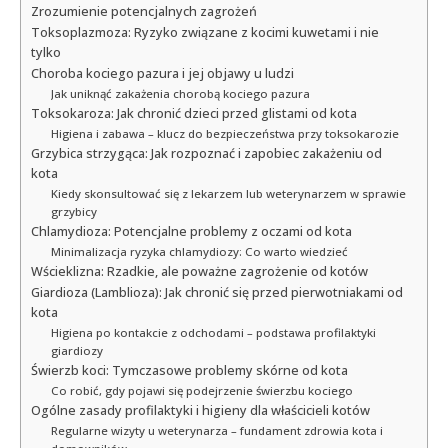
Zrozumienie potencjalnych zagrożeń
Toksoplazmoza: Ryzyko związane z kocimi kuwetami i nie
tylko
Choroba kociego pazura i jej objawy u ludzi
Jak uniknąć zakażenia chorobą kociego pazura
Toksokaroza: Jak chronić dzieci przed glistami od kota
Higiena i zabawa – klucz do bezpieczeństwa przy toksokarozie
Grzybica strzygąca: Jak rozpoznać i zapobiec zakażeniu od
kota
Kiedy skonsultować się z lekarzem lub weterynarzem w sprawie
grzybicy
Chlamydioza: Potencjalne problemy z oczami od kota
Minimalizacja ryzyka chlamydiozy: Co warto wiedzieć
Wścieklizna: Rzadkie, ale poważne zagrożenie od kotów
Giardioza (Lamblioza): Jak chronić się przed pierwotniakami od
kota
Higiena po kontakcie z odchodami – podstawa profilaktyki
giardiozy
Świerzb koci: Tymczasowe problemy skórne od kota
Co robić, gdy pojawi się podejrzenie świerzbu kociego
Ogólne zasady profilaktyki i higieny dla właścicieli kotów
Regularne wizyty u weterynarza – fundament zdrowia kota i