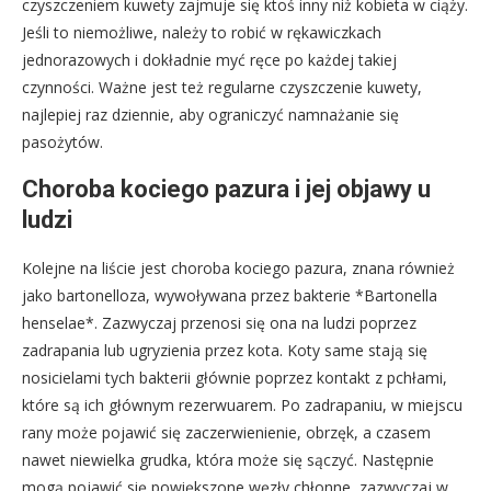
czyszczeniem kuwety zajmuje się ktoś inny niż kobieta w ciąży.
Jeśli to niemożliwe, należy to robić w rękawiczkach
jednorazowych i dokładnie myć ręce po każdej takiej
czynności. Ważne jest też regularne czyszczenie kuwety,
najlepiej raz dziennie, aby ograniczyć namnażanie się
pasożytów.
Choroba kociego pazura i jej objawy u
ludzi
Kolejne na liście jest choroba kociego pazura, znana również
jako bartonelloza, wywoływana przez bakterie *Bartonella
henselae*. Zazwyczaj przenosi się ona na ludzi poprzez
zadrapania lub ugryzienia przez kota. Koty same stają się
nosicielami tych bakterii głównie poprzez kontakt z pchłami,
które są ich głównym rezerwuarem. Po zadrapaniu, w miejscu
rany może pojawić się zaczerwienienie, obrzęk, a czasem
nawet niewielka grudka, która może się sączyć. Następnie
mogą pojawić się powiększone węzły chłonne, zazwyczaj w