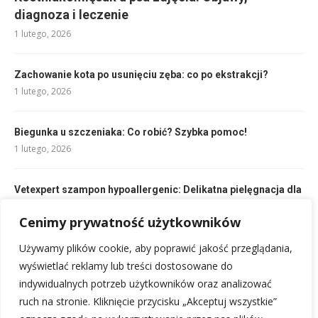
diagnoza i leczenie
1 lutego, 2026
Zachowanie kota po usunięciu zęba: co po ekstrakcji?
1 lutego, 2026
Biegunka u szczeniaka: Co robić? Szybka pomoc!
1 lutego, 2026
Vetexpert szampon hypoallergenic: Delikatna pielęgnacja dla
wrażliwej skóry
Cenimy prywatność użytkowników
6 lutego, 2026
Używamy plików cookie, aby poprawić jakość przeglądania,
Opieka nad kotem zimą: jak dbać o pupila w mroźną porę
wyświetlać reklamy lub treści dostosowane do
7 lutego, 2026
indywidualnych potrzeb użytkowników oraz analizować
ruch na stronie. Kliknięcie przycisku „Akceptuj wszystkie”