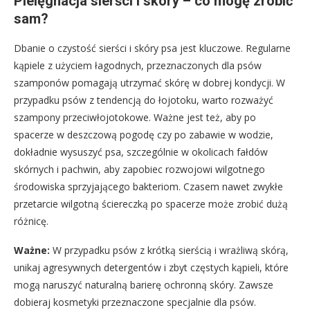
Pielęgnacja sierści i skóry – co mogę zrobić
sam?
Dbanie o czystość sierści i skóry psa jest kluczowe. Regularne
kąpiele z użyciem łagodnych, przeznaczonych dla psów
szamponów pomagają utrzymać skórę w dobrej kondycji. W
przypadku psów z tendencją do łojotoku, warto rozważyć
szampony przeciwłojotokowe. Ważne jest też, aby po
spacerze w deszczową pogodę czy po zabawie w wodzie,
dokładnie wysuszyć psa, szczególnie w okolicach fałdów
skórnych i pachwin, aby zapobiec rozwojowi wilgotnego
środowiska sprzyjającego bakteriom. Czasem nawet zwykłe
przetarcie wilgotną ściereczką po spacerze może zrobić dużą
różnicę.
Ważne:
W przypadku psów z krótką sierścią i wrażliwą skórą,
unikaj agresywnych detergentów i zbyt częstych kąpieli, które
mogą naruszyć naturalną barierę ochronną skóry. Zawsze
dobieraj kosmetyki przeznaczone specjalnie dla psów.