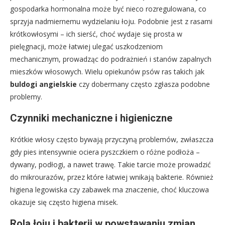
gospodarka hormonalna może być nieco rozregulowana, co
sprzyja nadmiernemu wydzielaniu łoju. Podobnie jest z rasami
krótkowłosymi – ich sierść, choć wydaje się prosta w
pielęgnacji, może łatwiej ulegać uszkodzeniom
mechanicznym, prowadząc do podrażnień i stanów zapalnych
mieszków włosowych. Wielu opiekunów psów ras takich jak
buldogi angielskie
czy dobermany często zgłasza podobne
problemy.
Czynniki mechaniczne i higieniczne
Krótkie włosy często bywają przyczyną problemów, zwłaszcza
gdy pies intensywnie ociera pyszczkiem o różne podłoża –
dywany, podłogi, a nawet trawę. Takie tarcie może prowadzić
do mikrourazów, przez które łatwiej wnikają bakterie. Również
higiena legowiska czy zabawek ma znaczenie, choć kluczowa
okazuje się często higiena misek.
Rola łoju i bakterii w powstawaniu zmian