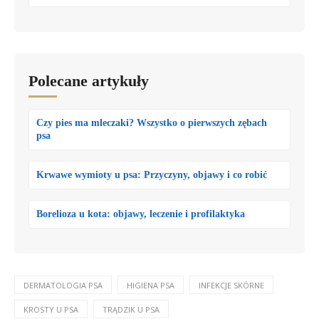
Polecane artykuły
Czy pies ma mleczaki? Wszystko o pierwszych zębach
psa
Krwawe wymioty u psa: Przyczyny, objawy i co robić
Borelioza u kota: objawy, leczenie i profilaktyka
DERMATOLOGIA PSA
HIGIENA PSA
INFEKCJE SKÓRNE
KROSTY U PSA
TRĄDZIK U PSA