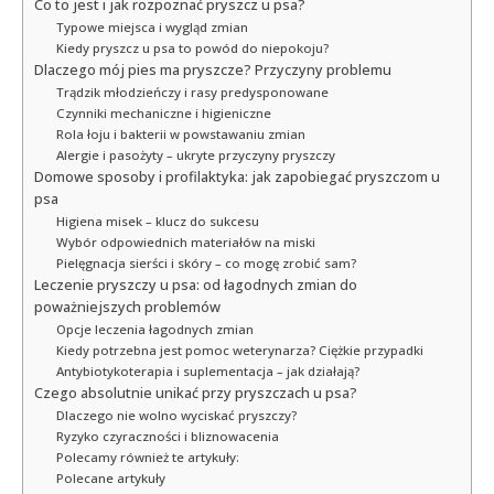
Co to jest i jak rozpoznać pryszcz u psa?
Typowe miejsca i wygląd zmian
Kiedy pryszcz u psa to powód do niepokoju?
Dlaczego mój pies ma pryszcze? Przyczyny problemu
Trądzik młodzieńczy i rasy predysponowane
Czynniki mechaniczne i higieniczne
Rola łoju i bakterii w powstawaniu zmian
Alergie i pasożyty – ukryte przyczyny pryszczy
Domowe sposoby i profilaktyka: jak zapobiegać pryszczom u
psa
Higiena misek – klucz do sukcesu
Wybór odpowiednich materiałów na miski
Pielęgnacja sierści i skóry – co mogę zrobić sam?
Leczenie pryszczy u psa: od łagodnych zmian do
poważniejszych problemów
Opcje leczenia łagodnych zmian
Kiedy potrzebna jest pomoc weterynarza? Ciężkie przypadki
Antybiotykoterapia i suplementacja – jak działają?
Czego absolutnie unikać przy pryszczach u psa?
Dlaczego nie wolno wyciskać pryszczy?
Ryzyko czyraczności i bliznowacenia
Polecamy również te artykuły:
Polecane artykuły