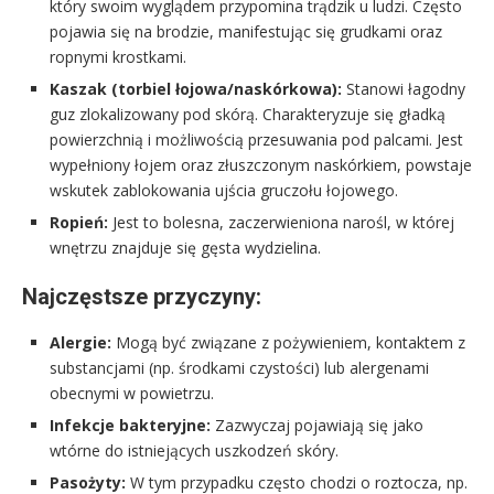
który swoim wyglądem przypomina trądzik u ludzi. Często
pojawia się na brodzie, manifestując się grudkami oraz
ropnymi krostkami.
Kaszak (torbiel łojowa/naskórkowa):
Stanowi łagodny
guz zlokalizowany pod skórą. Charakteryzuje się gładką
powierzchnią i możliwością przesuwania pod palcami. Jest
wypełniony łojem oraz złuszczonym naskórkiem, powstaje
wskutek zablokowania ujścia gruczołu łojowego.
Ropień:
Jest to bolesna, zaczerwieniona narośl, w której
wnętrzu znajduje się gęsta wydzielina.
Najczęstsze przyczyny:
Alergie:
Mogą być związane z pożywieniem, kontaktem z
substancjami (np. środkami czystości) lub alergenami
obecnymi w powietrzu.
Infekcje bakteryjne:
Zazwyczaj pojawiają się jako
wtórne do istniejących uszkodzeń skóry.
Pasożyty:
W tym przypadku często chodzi o roztocza, np.