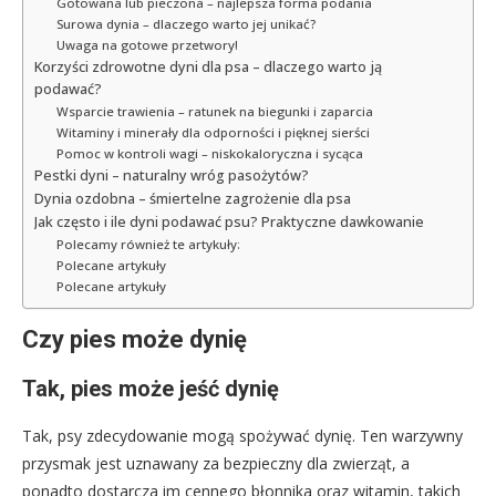
Gotowana lub pieczona – najlepsza forma podania
Surowa dynia – dlaczego warto jej unikać?
Uwaga na gotowe przetwory!
Korzyści zdrowotne dyni dla psa – dlaczego warto ją
podawać?
Wsparcie trawienia – ratunek na biegunki i zaparcia
Witaminy i minerały dla odporności i pięknej sierści
Pomoc w kontroli wagi – niskokaloryczna i sycąca
Pestki dyni – naturalny wróg pasożytów?
Dynia ozdobna – śmiertelne zagrożenie dla psa
Jak często i ile dyni podawać psu? Praktyczne dawkowanie
Polecamy również te artykuły:
Polecane artykuły
Polecane artykuły
Czy pies może dynię
Tak, pies może jeść dynię
Tak, psy zdecydowanie mogą spożywać dynię. Ten warzywny
przysmak jest uznawany za bezpieczny dla zwierząt, a
ponadto dostarcza im cennego błonnika oraz witamin, takich