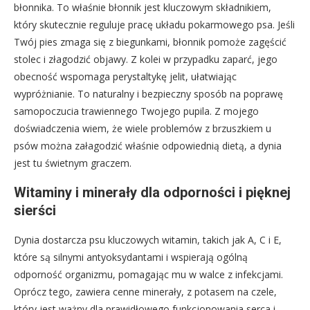
błonnika. To właśnie błonnik jest kluczowym składnikiem,
który skutecznie reguluje pracę układu pokarmowego psa. Jeśli
Twój pies zmaga się z biegunkami, błonnik pomoże zagęścić
stolec i złagodzić objawy. Z kolei w przypadku zaparć, jego
obecność wspomaga perystaltykę jelit, ułatwiając
wypróżnianie. To naturalny i bezpieczny sposób na poprawę
samopoczucia trawiennego Twojego pupila. Z mojego
doświadczenia wiem, że wiele problemów z brzuszkiem u
psów można załagodzić właśnie odpowiednią dietą, a dynia
jest tu świetnym graczem.
Witaminy i minerały dla odporności i pięknej
sierści
Dynia dostarcza psu kluczowych witamin, takich jak A, C i E,
które są silnymi antyoksydantami i wspierają ogólną
odporność organizmu, pomagając mu w walce z infekcjami.
Oprócz tego, zawiera cenne minerały, z potasem na czele,
który jest ważny dla prawidłowego funkcjonowania serca i