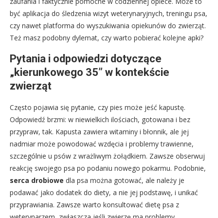
zaufania i faktycznie pomocne w codziennej opiece. Może to
być aplikacja do śledzenia wizyt weterynaryjnych, treningu psa,
czy nawet platforma do wyszukiwania opiekunów do zwierząt.
Też masz podobny dylemat, czy warto pobierać kolejne apki?
Pytania i odpowiedzi dotyczące
„kierunkowego 35” w kontekście
zwierząt
Często pojawia się pytanie, czy pies może jeść kapustę.
Odpowiedź brzmi: w niewielkich ilościach, gotowana i bez
przypraw, tak. Kapusta zawiera witaminy i błonnik, ale jej
nadmiar może powodować wzdęcia i problemy trawienne,
szczególnie u psów z wrażliwym żołądkiem. Zawsze obserwuj
reakcję swojego psa po podaniu nowego pokarmu. Podobnie,
serca drobiowe
dla psa można gotować, ale należy je
podawać jako dodatek do diety, a nie jej podstawę, i unikać
przyprawiania. Zawsze warto konsultować dietę psa z
weterynarzem, zwłaszcza jeśli zwierzę ma problemy