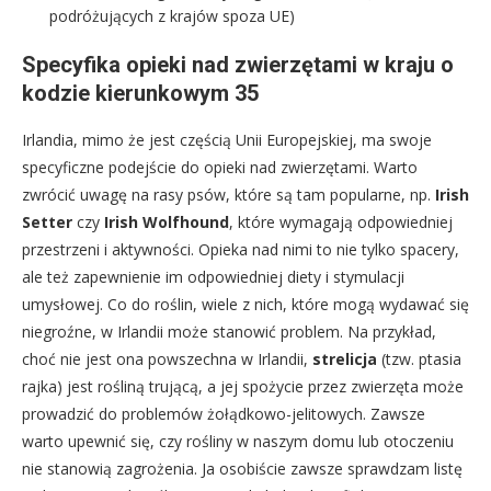
podróżujących z krajów spoza UE)
Specyfika opieki nad zwierzętami w kraju o
kodzie kierunkowym 35
Irlandia, mimo że jest częścią Unii Europejskiej, ma swoje
specyficzne podejście do opieki nad zwierzętami. Warto
zwrócić uwagę na rasy psów, które są tam popularne, np.
Irish
Setter
czy
Irish Wolfhound
, które wymagają odpowiedniej
przestrzeni i aktywności. Opieka nad nimi to nie tylko spacery,
ale też zapewnienie im odpowiedniej diety i stymulacji
umysłowej. Co do roślin, wiele z nich, które mogą wydawać się
niegroźne, w Irlandii może stanowić problem. Na przykład,
choć nie jest ona powszechna w Irlandii,
strelicja
(tzw. ptasia
rajka) jest rośliną trującą, a jej spożycie przez zwierzęta może
prowadzić do problemów żołądkowo-jelitowych. Zawsze
warto upewnić się, czy rośliny w naszym domu lub otoczeniu
nie stanowią zagrożenia. Ja osobiście zawsze sprawdzam listę