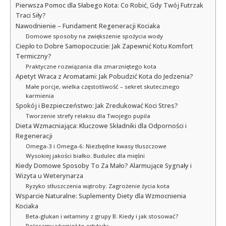
Pierwsza Pomoc dla Słabego Kota: Co Robić, Gdy Twój Futrzak
Traci Siły?
Nawodnienie – Fundament Regeneracji Kociaka
Domowe sposoby na zwiększenie spożycia wody
Ciepło to Dobre Samopoczucie: Jak Zapewnić Kotu Komfort
Termiczny?
Praktyczne rozwiązania dla zmarzniętego kota
Apetyt Wraca z Aromatami: Jak Pobudzić Kota do Jedzenia?
Małe porcje, wielka częstotliwość – sekret skutecznego
karmienia
Spokój i Bezpieczeństwo: Jak Zredukować Koci Stres?
Tworzenie strefy relaksu dla Twojego pupila
Dieta Wzmacniająca: Kluczowe Składniki dla Odporności i
Regeneracji
Omega-3 i Omega-6: Niezbędne kwasy tłuszczowe
Wysokiej jakości białko: Budulec dla mięśni
Kiedy Domowe Sposoby To Za Mało? Alarmujące Sygnały i
Wizyta u Weterynarza
Ryzyko stłuszczenia wątroby: Zagrożenie życia kota
Wsparcie Naturalne: Suplementy Diety dla Wzmocnienia
Kociaka
Beta-glukan i witaminy z grupy B: Kiedy i jak stosować?
Polecamy również te artykuły: