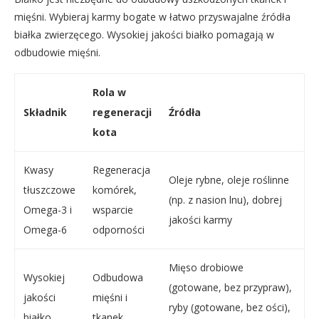
mięśni. Wybieraj karmy bogate w łatwo przyswajalne źródła
białka zwierzęcego. Wysokiej jakości białko pomagają w
odbudowie mięśni.
Rola w
Składnik
regeneracji
Źródła
kota
Kwasy
Regeneracja
Oleje rybne, oleje roślinne
tłuszczowe
komórek,
(np. z nasion lnu), dobrej
Omega-3 i
wsparcie
jakości karmy
Omega-6
odporności
Mięso drobiowe
Wysokiej
Odbudowa
(gotowane, bez przypraw),
jakości
mięśni i
ryby (gotowane, bez ości),
białko
tkanek