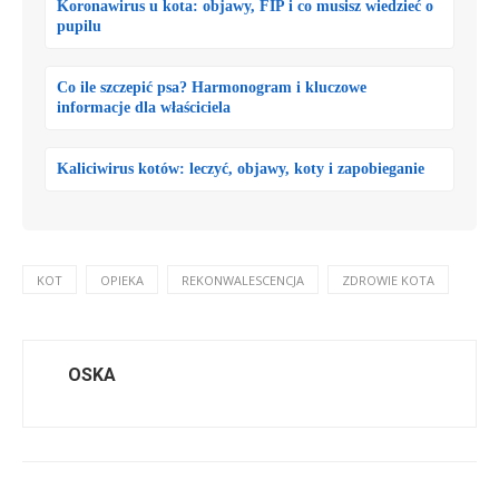
Koronawirus u kota: objawy, FIP i co musisz wiedzieć o
pupilu
Co ile szczepić psa? Harmonogram i kluczowe
informacje dla właściciela
Kaliciwirus kotów: leczyć, objawy, koty i zapobieganie
KOT
OPIEKA
REKONWALESCENCJA
ZDROWIE KOTA
OSKA