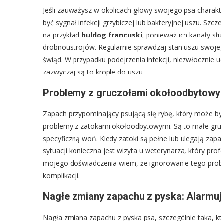
Jeśli zauważysz w okolicach głowy swojego psa charak
być sygnał infekcji grzybiczej lub bakteryjnej uszu. Szc
na przykład
buldog francuski
, ponieważ ich kanały s
drobnoustrojów. Regularnie sprawdzaj stan uszu swojeg
świąd. W przypadku podejrzenia infekcji, niezwłocznie u
zazwyczaj są to krople do uszu.
Problemy z gruczołami okołoodbytowym
Zapach przypominający psującą się rybę, który może b
problemy z zatokami okołoodbytowymi. Są to małe gru
specyficzną woń. Kiedy zatoki są pełne lub ulegają zapa
sytuacji konieczna jest wizyta u weterynarza, który prof
mojego doświadczenia wiem, że ignorowanie tego prob
komplikacji.
Nagłe zmiany zapachu z pyska: Alarmu
Nagła zmiana zapachu z pyska psa, szczególnie taka,