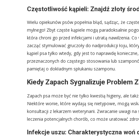
Częstotliwość kąpieli: Znajdź złoty śro
Wielu opiekunów psów popełnia błąd, sądząc, że częste 
mylnego! Zbyt częste kąpiele mogą paradoksalnie pogor
która chroni go przed infekcjami i utratą nawilżenia. 
zacząć stymulować gruczoły do nadprodukcji łoju, który
kąpiel psa tylko wtedy, gdy jest to naprawdę konieczne
przeznaczonych do częstego stosowania lub szamponów le
pamiętaj o dokładnym spłukaniu szamponu.
Kiedy Zapach Sygnalizuje Problem 
Zapach psa może być nie tylko kwestią higieny, ale t
Niektóre wonie, które wydają się nietypowe, mogą w
konsultacji z lekarzem weterynarii. Zwracanie uwagi na
leczenia potencjalnych chorób, co może uratować zdrow
Infekcje uszu: Charakterystyczna woń d