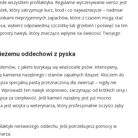
ede wszystkim profilaktyka. Regularne wyczesywanie sierści jest
k, który zatrzymuje kurz, brud i co najważniejsze – nadmiar
śnikami nieprzyjemnych zapachów, które z czasem mogą stać
 psa, wybierz odpowiednią szczotkę lub grzebień i poświęć na ten
 To prosty nawyk, który znacząco wpłynie na świeżość Twojego
wieżemu oddechowi z pyska
lemów, z jakimi borykają się właściciele psów. Intensywny,
ię kamienia nazębnego i stanów zapalnych dziąseł. Kluczem do
psa specjalną pastą przeznaczoną dla zwierząt – nigdy nie
. Wprowadź ten nawyk stopniowo, zaczynając od krótkich sesji i
sa za cierpliwość. Jeśli kamień nazębny jest już mocno
a jest wizyta u weterynarza, który profesjonalnie oczyści zęby
laktyki nieświeżego oddechu. Jeśli potrzebujesz pomocy w
narza.