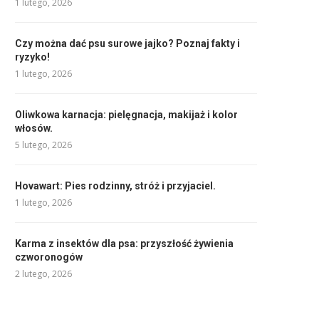
1 lutego, 2026
Czy można dać psu surowe jajko? Poznaj fakty i
ryzyko!
1 lutego, 2026
Oliwkowa karnacja: pielęgnacja, makijaż i kolor
włosów.
5 lutego, 2026
Hovawart: Pies rodzinny, stróż i przyjaciel.
1 lutego, 2026
Karma z insektów dla psa: przyszłość żywienia
czworonogów
2 lutego, 2026