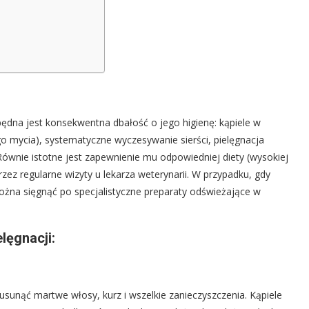
będna jest konsekwentna dbałość o jego higienę: kąpiele w
 mycia), systematyczne wyczesywanie sierści, pielęgnacja
Równie istotne jest zapewnienie mu odpowiedniej diety (wysokiej
zez regularne wizyty u lekarza weterynarii. W przypadku, gdy
ożna sięgnąć po specjalistyczne preparaty odświeżające w
ęgnacji:
sunąć martwe włosy, kurz i wszelkie zanieczyszczenia. Kąpiele