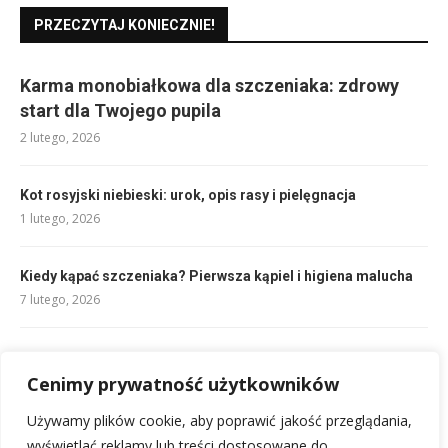
PRZECZYTAJ KONIECZNIE!
Karma monobiałkowa dla szczeniaka: zdrowy
start dla Twojego pupila
2 lutego, 2026
Kot rosyjski niebieski: urok, opis rasy i pielęgnacja
1 lutego, 2026
Kiedy kąpać szczeniaka? Pierwsza kąpiel i higiena malucha
7 lutego, 2026
Rudy pies rasa: Poznaj najpiękniejsze i najwierniejsze!
Cenimy prywatność użytkowników
1 lutego, 2026
Używamy plików cookie, aby poprawić jakość przeglądania,
Rodzaje rajstop: damskie, grubość, wzory – wybierz idealne
wyświetlać reklamy lub treści dostosowane do