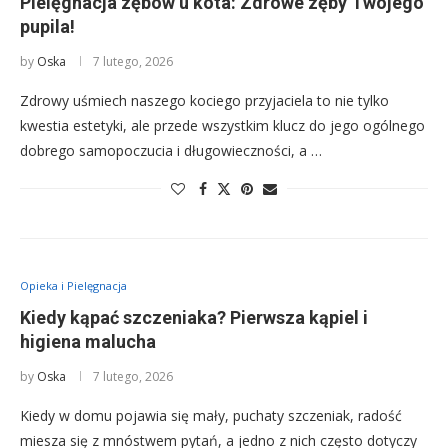
Pielęgnacja zębów u kota: Zdrowe zęby Twojego
pupila!
by
Oska
7 lutego, 2026
Zdrowy uśmiech naszego kociego przyjaciela to nie tylko
kwestia estetyki, ale przede wszystkim klucz do jego ogólnego
dobrego samopoczucia i długowieczności, a …
Opieka i Pielęgnacja
Kiedy kąpać szczeniaka? Pierwsza kąpiel i
higiena malucha
by
Oska
7 lutego, 2026
Kiedy w domu pojawia się mały, puchaty szczeniak, radość
miesza się z mnóstwem pytań, a jedno z nich często dotyczy