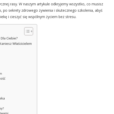
ycznej rasy. W naszym artykule odkryjemy wszystko, co musisz
eb, po sekrety zdrowego żywienia i skutecznego szkolenia, abyś
ekę i cieszyć się wspólnym życiem bez stresu.
Dla Ciebie?
taniesz Właścicielem
em
ność
eka
sy?
stwami