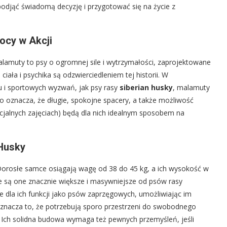
djąć świadomą decyzję i przygotować się na życie z
ocy w Akcji
lamuty to psy o ogromnej sile i wytrzymałości, zaprojektowane
iała i psychika są odzwierciedleniem tej historii. W
u i sportowych wyzwań, jak psy rasy
siberian husky
, malamuty
 To oznacza, że długie, spokojne spacery, a także możliwość
cjalnych zajęciach) będą dla nich idealnym sposobem na
 Husky
Dorosłe samce osiągają wagę od 38 do 45 kg, a ich wysokość w
e są one znacznie większe i masywniejsze od psów rasy
we dla ich funkcji jako psów zaprzęgowych, umożliwiając im
znacza to, że potrzebują sporo przestrzeni do swobodnego
. Ich solidna budowa wymaga też pewnych przemyśleń, jeśli