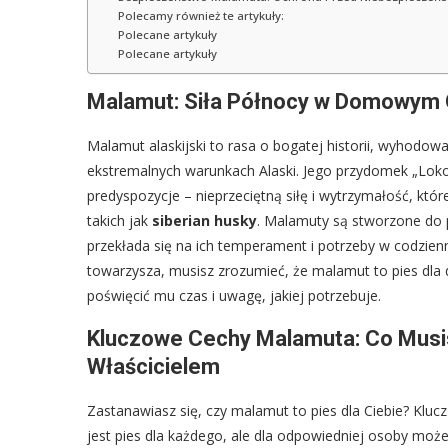
Polecamy również te artykuły:
Polecane artykuły
Polecane artykuły
Malamut: Siła Północy w Domowym O
Malamut alaskijski to rasa o bogatej historii, wyhodow
ekstremalnych warunkach Alaski. Jego przydomek „Lok
predyspozycje – nieprzeciętną siłę i wytrzymałość, kt
takich jak
siberian husky
. Malamuty są stworzone do p
przekłada się na ich temperament i potrzeby w codzie
towarzysza, musisz zrozumieć, że malamut to pies dla
poświęcić mu czas i uwagę, jakiej potrzebuje.
Kluczowe Cechy Malamuta: Co Musi
Właścicielem
Zastanawiasz się, czy malamut to pies dla Ciebie? Kluc
jest pies dla każdego, ale dla odpowiedniej osoby może