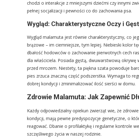
chodzi o interakcje z mniejszymi dziećmi czy innymi 
pełnej socjalizacji i pewności co do zachowania psa.
Wygląd: Charakterystyczne Oczy i Gęst
Wygląd malamuta jest równie charakterystyczny, co je
brązowe – im ciemniejsze, tym lepiej. Niebieski kolor 
dbałość hodowców o zachowanie pierwotnych cech rasy
dla właściciela. Posiada gęstą, dwuwarstwową okrywę 
przed mrozem. Niestety, ta piękna szata powoduje bardz
pies zrzuca znaczną część podszerstka. Wymaga to reg
dobrej kondycji i zminimalizować ilość sierści w domu.
Zdrowie Malamuta: Jak Zapewnić Dłu
Każdy odpowiedzialny opiekun zwierząt wie, że zdrowie
kondycji, mają pewne predyspozycje genetyczne, o któ
reagować. Dbanie o profilaktykę i regularne kontrole w
szczęśliwego życia w naszej rodzinie.