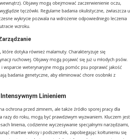
o wewnątrz). Objawy mogą obejmować zaczerwienienie oczu,
wyglądzie tęczówki. Regularne badania okulistyczne, zwłaszcza u
zesne wykrycie pozwala na wdrożenie odpowiedniego leczenia
tracie wzroku.
 Zarządzanie
, które dotyka również malamuty. Charakteryzuje się
ynacji ruchowej. Objawy mogą pojawić się już u młodych psów.
e i wsparcie weterynaryjne mogą pomóc psu poprawić jakość
ją badania genetyczne, aby eliminować chore osobniki z
z Intensywnym Linieniem
a ochrona przed zimnem, ale także źródło sporej pracy dla
 dwa razy do roku, mogą być prawdziwym wyzwaniem. Kluczem jest
esach linienia, codzienne wyczesywanie specjalnymi narzędziami,
sunąć martwe włosy i podszerstek, zapobiegając kołtunieniu się