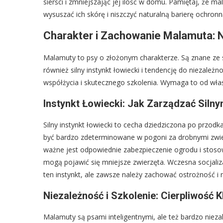
sierści i zmniejszając jej ilość w domu. Pamiętaj, że 
wysuszać ich skórę i niszczyć naturalną barierę ochronn
Charakter i Zachowanie Malamuta: N
Malamuty to psy o złożonym charakterze. Są znane ze sw
również silny instynkt łowiecki i tendencję do niezależ
współżycia i skutecznego szkolenia. Wymaga to od właśc
Instynkt Łowiecki: Jak Zarządzać Siln
Silny instynkt łowiecki to cecha dziedziczona po przodk
być bardzo zdeterminowane w pogoni za drobnymi zwierzę
ważne jest odpowiednie zabezpieczenie ogrodu i stos
mogą pojawić się mniejsze zwierzęta. Wczesna socjal
ten instynkt, ale zawsze należy zachować ostrożność i 
Niezależność i Szkolenie: Cierpliwość
Malamuty są psami inteligentnymi, ale też bardzo nieza