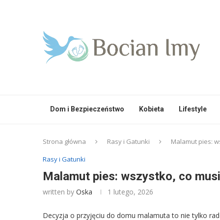
Dom i Bezpieczeństwo
Kobieta
Lifestyle
Strona główna
Rasy i Gatunki
Malamut pies: ws
Rasy i Gatunki
Malamut pies: wszystko, co musis
written by
Oska
1 lutego, 2026
Decyzja o przyjęciu do domu malamuta to nie tylko rad