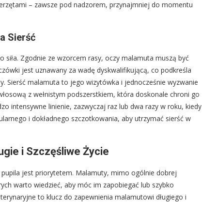
zwierzętami – zawsze pod nadzorem, przynajmniej do momentu
a Sierść
go siła. Zgodnie ze wzorcem rasy, oczy malamuta muszą być
tęczówki jest uznawany za wadę dyskwalifikującą, co podkreśla
. Sierść malamuta to jego wizytówka i jednocześnie wyzwanie
włosową z wełnistym podszerstkiem, która doskonale chroni go
o intensywne linienie, zazwyczaj raz lub dwa razy w roku, kiedy
ularnego i dokładnego szczotkowania, aby utrzymać sierść w
gie i Szczęśliwe Życie
 pupila jest priorytetem. Malamuty, mimo ogólnie dobrej
rych warto wiedzieć, aby móc im zapobiegać lub szybko
eterynaryjne to klucz do zapewnienia malamutowi długiego i