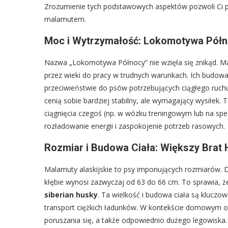
Zrozumienie tych podstawowych aspektów pozwoli Ci po
malamutem.
Moc i Wytrzymałość: Lokomotywa Półn
Nazwa „Lokomotywa Północy” nie wzięła się znikąd. Ma
przez wieki do pracy w trudnych warunkach. Ich budowa c
przeciwieństwie do psów potrzebujących ciągłego ruch
cenią sobie bardziej stabilny, ale wymagający wysiłek.
ciągnięcia czegoś (np. w wózku treningowym lub na spe
rozładowanie energii i zaspokojenie potrzeb rasowych.
Rozmiar i Budowa Ciała: Większy Brat
Malamuty alaskijskie to psy imponujących rozmiarów. 
kłębie wynosi zazwyczaj od 63 do 66 cm. To sprawia, ż
siberian husky
. Ta wielkość i budowa ciała są kluczo
transport ciężkich ładunków. W kontekście domowym o
poruszania się, a także odpowiednio dużego legowiska