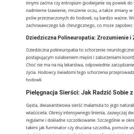
innymi zaćma czy entropium (podwijanie się powiek d
nadmierne łzawienie, mrużenie oczu, a także zmiany w 
psów przeznaczonych do hodowli, są bardzo ważne. Wc
zachowawczego lub chirurgicznego, co może zapobiec u
Dziedziczna Polineuropatia: Zrozumienie i
Dziedziczna polineuropatia to schorzenie neurologiczne
postępującym osłabieniem mięśni i zaburzeniami koord
Choć nie ma na nią lekarstwa, odpowiednie zarządzani
życia. Hodowcy świadomi tego schorzenia przeprowadza
hodowli.
Pielęgnacja Sierści: Jak Radzić Sobie 
Gęsta, dwuwarstwowa sierść malamuta to jego naturaln
właściciela. Okresy intensywnego linienia, zazwyczaj
regularne i dokładne szczotkowanie. Szczególnie w okr
takimi jak furminator czy druciana szczotka, pomoże u