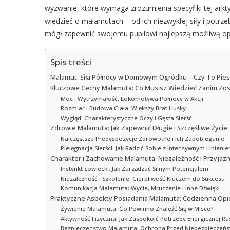
wyzwanie, które wymaga zrozumienia specyfiki tej arkt
wiedzieć o malamutach – od ich niezwykłej siły i potrz
mógł zapewnić swojemu pupilowi najlepszą możliwą opi
Spis treści
Malamut: Siła Północy w Domowym Ogródku – Czy To Pies 
Kluczowe Cechy Malamuta: Co Musisz Wiedzieć Zanim Zos
Moc i Wytrzymałość: Lokomotywa Północy w Akcji
Rozmiar i Budowa Ciała: Większy Brat Husky
Wygląd: Charakterystyczne Oczy i Gęsta Sierść
Zdrowie Malamuta: Jak Zapewnić Długie i Szczęśliwe Życie
Najczęstsze Predyspozycje Zdrowotne i Ich Zapobieganie
Pielęgnacja Sierści: Jak Radzić Sobie z Intensywnym Linieni
Charakter i Zachowanie Malamuta: Niezależność i Przyjaz
Instynkt Łowiecki: Jak Zarządzać Silnym Potencjałem
Niezależność i Szkolenie: Cierpliwość Kluczem do Sukcesu
Komunikacja Malamuta: Wycie, Mruczenie i Inne Dźwięki
Praktyczne Aspekty Posiadania Malamuta: Codzienna Opi
Żywienie Malamuta: Co Powinno Znaleźć Się w Misce?
Aktywność Fizyczna: Jak Zaspokoić Potrzeby Energicznej Ra
Bezpieczeństwo Malamuta: Ochrona Przed Niebezpieczeń