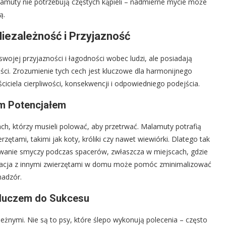
malamuty nie potrzebują częstych kąpieli – nadmierne mycie może
ą.
iezależność i Przyjazność
ojej przyjazności i łagodności wobec ludzi, ale posiadają
ności. Zrozumienie tych cech jest kluczowe dla harmonijnego
iciela cierpliwości, konsekwencji i odpowiedniego podejścia.
ym Potencjałem
ach, którzy musieli polować, aby przetrwać. Malamuty potrafią
tami, takimi jak koty, króliki czy nawet wiewiórki. Dlatego tak
owanie smyczy podczas spacerów, zwłaszcza w miejscach, gdzie
izacja z innymi zwierzętami w domu może pomóc zminimalizować
nadzór.
 Kluczem do Sukcesu
leżnymi. Nie są to psy, które ślepo wykonują polecenia – często