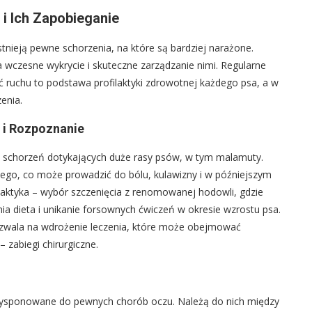
i Ich Zapobieganie
tnieją pewne schorzenia, na które są bardziej narażone.
wczesne wykrycie i skuteczne zarządzanie nimi. Regularne
ść ruchu to podstawa profilaktyki zdrowotnej każdego psa, a w
enia.
 i Rozpoznanie
h schorzeń dotykających duże rasy psów, w tym malamuty.
go, co może prowadzić do bólu, kulawizny i w późniejszym
ilaktyka – wybór szczenięcia z renomowanej hodowli, gdzie
nia dieta i unikanie forsownych ćwiczeń w okresie wzrostu psa.
zwala na wdrożenie leczenia, które może obejmować
 zabiegi chirurgiczne.
dysponowane do pewnych chorób oczu. Należą do nich między