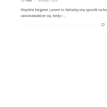
by
Oska
8 lutego, 2026
Wspólne bieganie z psem to fantastyczny sposób na bud
zastanawialiście się, kiedy i …