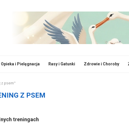
Opieka i Pielęgnacja
Rasy i Gatunki
Zdrowie i Choroby
g z psem"
ENING Z PSEM
lnych treningach