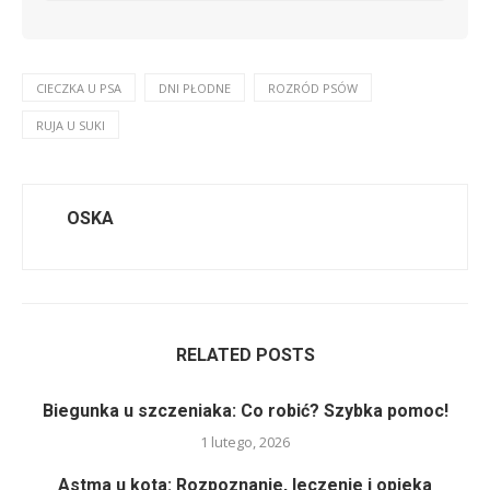
CIECZKA U PSA
DNI PŁODNE
ROZRÓD PSÓW
RUJA U SUKI
OSKA
RELATED POSTS
Biegunka u szczeniaka: Co robić? Szybka pomoc!
1 lutego, 2026
Astma u kota: Rozpoznanie, leczenie i opieka