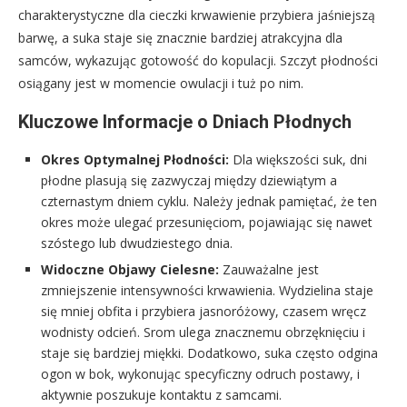
charakterystyczne dla cieczki krwawienie przybiera jaśniejszą
barwę, a suka staje się znacznie bardziej atrakcyjna dla
samców, wykazując gotowość do kopulacji. Szczyt płodności
osiągany jest w momencie owulacji i tuż po nim.
Kluczowe Informacje o Dniach Płodnych
Okres Optymalnej Płodności:
Dla większości suk, dni
płodne plasują się zazwyczaj między dziewiątym a
czternastym dniem cyklu. Należy jednak pamiętać, że ten
okres może ulegać przesunięciom, pojawiając się nawet
szóstego lub dwudziestego dnia.
Widoczne Objawy Cielesne:
Zauważalne jest
zmniejszenie intensywności krwawienia. Wydzielina staje
się mniej obfita i przybiera jasnoróżowy, czasem wręcz
wodnisty odcień. Srom ulega znacznemu obrzęknięciu i
staje się bardziej miękki. Dodatkowo, suka często odgina
ogon w bok, wykonując specyficzny odruch postawy, i
aktywnie poszukuje kontaktu z samcami.