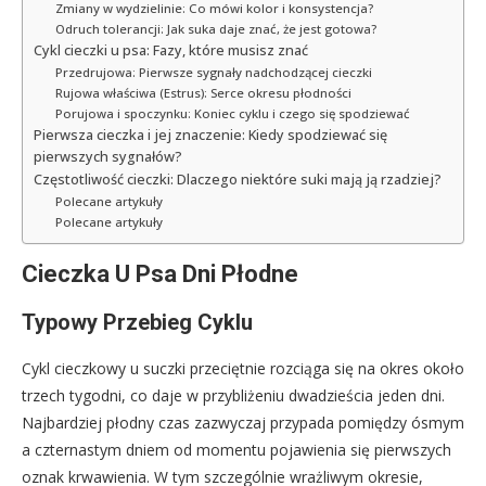
Zmiany w wydzielinie: Co mówi kolor i konsystencja?
Odruch tolerancji: Jak suka daje znać, że jest gotowa?
Cykl cieczki u psa: Fazy, które musisz znać
Przedrujowa: Pierwsze sygnały nadchodzącej cieczki
Rujowa właściwa (Estrus): Serce okresu płodności
Porujowa i spoczynku: Koniec cyklu i czego się spodziewać
Pierwsza cieczka i jej znaczenie: Kiedy spodziewać się
pierwszych sygnałów?
Częstotliwość cieczki: Dlaczego niektóre suki mają ją rzadziej?
Polecane artykuły
Polecane artykuły
Cieczka U Psa Dni Płodne
Typowy Przebieg Cyklu
Cykl cieczkowy u suczki przeciętnie rozciąga się na okres około
trzech tygodni, co daje w przybliżeniu dwadzieścia jeden dni.
Najbardziej płodny czas zazwyczaj przypada pomiędzy ósmym
a czternastym dniem od momentu pojawienia się pierwszych
oznak krwawienia. W tym szczególnie wrażliwym okresie,