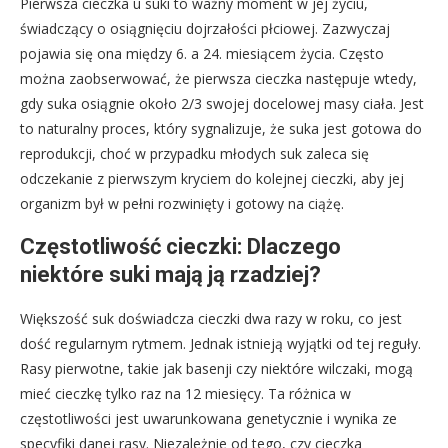
Pierwsza cieczka u suki to ważny moment w jej życiu,
świadczący o osiągnięciu dojrzałości płciowej. Zazwyczaj
pojawia się ona między 6. a 24. miesiącem życia. Często
można zaobserwować, że pierwsza cieczka następuje wtedy,
gdy suka osiągnie około 2/3 swojej docelowej masy ciała. Jest
to naturalny proces, który sygnalizuje, że suka jest gotowa do
reprodukcji, choć w przypadku młodych suk zaleca się
odczekanie z pierwszym kryciem do kolejnej cieczki, aby jej
organizm był w pełni rozwinięty i gotowy na ciążę.
Częstotliwość cieczki: Dlaczego
niektóre suki mają ją rzadziej?
Większość suk doświadcza cieczki dwa razy w roku, co jest
dość regularnym rytmem. Jednak istnieją wyjątki od tej reguły.
Rasy pierwotne, takie jak basenji czy niektóre wilczaki, mogą
mieć cieczkę tylko raz na 12 miesięcy. Ta różnica w
częstotliwości jest uwarunkowana genetycznie i wynika ze
specyfiki danej rasy. Niezależnie od tego, czy cieczka