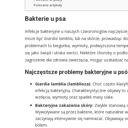
Polecane artykuły
Bakterie u psa
Infekcje bakteryjne u naszych czworonogów najczęście
może być
Giardia lamblia
, lub na skórze, prowadząc d
problemach to biegunka, wymioty, podwyższona tempera
się jako świąd i utrata sierści. Niektóre choroby o pod
zagrożenie dla zdrowia zwierzęcia, mogąc uszkadzać n
Najczęstsze problemy bakteryjne u psó
Giardia lamblia (lamblioza):
Choć często klasyf
infekcją bakteryjną. Charakterystyczne objawy t
wzdęcia, wymioty oraz spadek masy ciała.
Bakteryjne zakażenia skóry:
Zwykle stanowią on
Wywoływane są przez bakterie, które naturalnie w
zaczynają intensywnie się namnażać. Objawiają s
bólem.