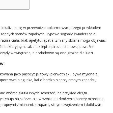
j lokalizują się w przewodzie pokarmowym, czego przykładem
o ropnych stanów zapalnych. Typowe sygnały świadczące o
tura ciała, brak apetytu, apatia. Zmiany skórne mogą objawiać
łożu bakteryjnym, takie jak leptospiroza, stanowią poważne
arządy wewnętrzne, a dodatkowo są one groźne dla ludzi.
w:
ikowana jako pasożyt jelitowy (pierwotniak), bywa mylona z
o uporczywa biegunka, kał o bardzo nieprzyjemnym zapachu,
e wtórne skutki innych schorzeń, na przykład alergii.
ystępują na skórze, ale w wyniku uszkodzenia bariery ochronnej
ię ropnymi zmianami, strupami, silnym swędzeniem i dotkliwym