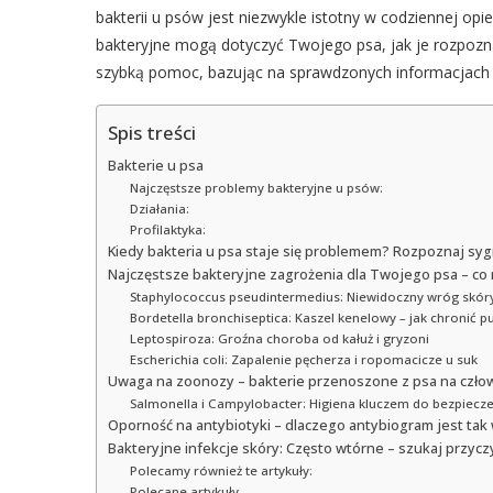
bakterii u psów jest niezwykle istotny w codziennej opi
bakteryjne mogą dotyczyć Twojego psa, jak je rozpozna
szybką pomoc, bazując na sprawdzonych informacjach 
Spis treści
Bakterie u psa
Najczęstsze problemy bakteryjne u psów:
Działania:
Profilaktyka:
Kiedy bakteria u psa staje się problemem? Rozpoznaj sygna
Najczęstsze bakteryjne zagrożenia dla Twojego psa – co
Staphylococcus pseudintermedius: Niewidoczny wróg skór
Bordetella bronchiseptica: Kaszel kenelowy – jak chronić pu
Leptospiroza: Groźna choroba od kałuż i gryzoni
Escherichia coli: Zapalenie pęcherza i ropomacicze u suk
Uwaga na zoonozy – bakterie przenoszone z psa na czło
Salmonella i Campylobacter: Higiena kluczem do bezpiecz
Oporność na antybiotyki – dlaczego antybiogram jest tak
Bakteryjne infekcje skóry: Często wtórne – szukaj przycz
Polecamy również te artykuły:
Polecane artykuły