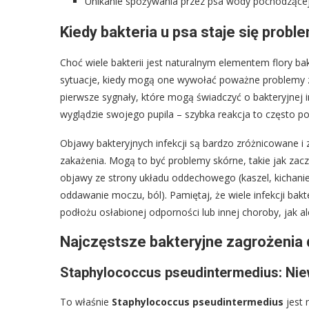
Unikanie spożywania przez psa wody pochodzącej z
Kiedy bakteria u psa staje się probl
Choć wiele bakterii jest naturalnym elementem flory bak
sytuacje, kiedy mogą one wywołać poważne problemy zd
pierwsze sygnały, które mogą świadczyć o bakteryjnej i
wyglądzie swojego pupila – szybka reakcja to często p
Objawy bakteryjnych infekcji są bardzo zróżnicowane i 
zakażenia. Mogą to być problemy skórne, takie jak zacz
objawy ze strony układu oddechowego (kaszel, kichan
oddawanie moczu, ból). Pamiętaj, że wiele infekcji bakt
podłożu osłabionej odporności lub innej choroby, jak a
Najczęstsze bakteryjne zagrożenia 
Staphylococcus pseudintermedius: Ni
To właśnie
Staphylococcus pseudintermedius
jest 