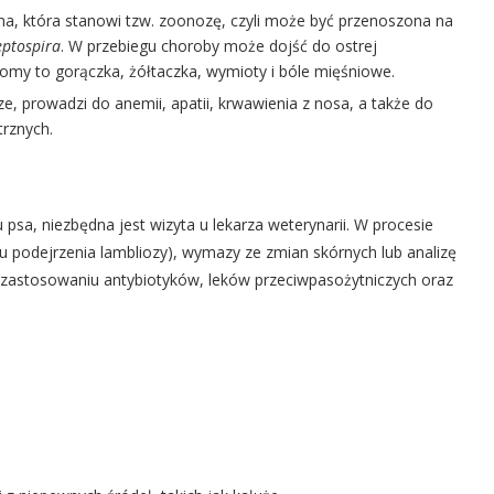
na, która stanowi tzw. zoonozę, czyli może być przenoszona na
eptospira
. W przebiegu choroby może dojść do ostrej
my to gorączka, żółtaczka, wymioty i bóle mięśniowe.
e, prowadzi do anemii, apatii, krwawienia z nosa, a także do
rznych.
 u psa, niezbędna jest wizyta u lekarza weterynarii. W procesie
 podejrzenia lambliozy), wymazy ze zmian skórnych lub analizę
 na zastosowaniu antybiotyków, leków przeciwpasożytniczych oraz