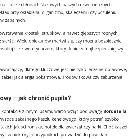
je na skórze i błonach śluzowych naszych czworonożnych
zykład przy osłabieniu organizmu, skaleczeniu czy uczuleniu –
w zapalnych.
owstawanie krostek, strupków, a nawet głębszych ropnych
sierści. Wielu opiekunów martwi się, czy można bezpiecznie
sultuj się z weterynarzem, który dobierze najbezpieczniejszy
awracający, dlatego kluczowe jest nie tylko leczenie objawowe,
ej, takiej jak alergia pokarmowa, środowiskowa czy zaburzenia
owy – jak chronić pupila?
po kontakcie z innymi psami, warto wziąć pod uwagę
Bordetella
 wysoce zakaźnego kaszlu kenelowego, który potrafi szybko
akich jak schroniska, hotele dla zwierząt czy parki. Choć kaszel
wy i w niektórych przypadkach prowadzić do powikłań.