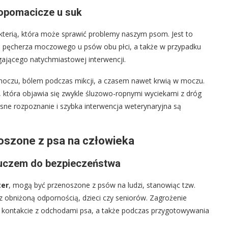
 ropomacicze u suk
ą bakterią, która może sprawić problemy naszym psom. Jest to
ia pęcherza moczowego u psów obu płci, a także w przypadku
ającego natychmiastowej interwencji.
oczu, bólem podczas mikcji, a czasem nawet krwią w moczu.
 która objawia się zwykle śluzowo-ropnymi wyciekami z dróg
esne rozpoznanie i szybka interwencja weterynaryjna są
oszone z psa na człowieka
kluczem do bezpieczeństwa
ter
, mogą być przenoszone z psów na ludzi, stanowiąc tzw.
z obniżoną odpornością, dzieci czy seniorów. Zagrożenie
po kontakcie z odchodami psa, a także podczas przygotowywania