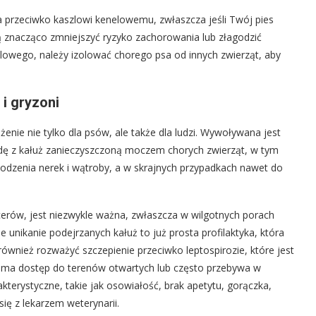
ia przeciwko kaszlowi kenelowemu, zwłaszcza jeśli Twój pies
 znacząco zmniejszyć ryzyko zachorowania lub złagodzić
lowego, należy izolować chorego psa od innych zwierząt, aby
i gryzoni
nie nie tylko dla psów, ale także dla ludzi. Wywoływana jest
c wodę z kałuż zanieczyszczoną moczem chorych zwierząt, w tym
kodzenia nerek i wątroby, a w skrajnych przypadkach nawet do
acerów, jest niezwykle ważna, zwłaszcza w wilgotnych porach
e unikanie podejrzanych kałuż to już prosta profilaktyka, która
ównież rozważyć szczepienie przeciwko leptospirozie, które jest
ies ma dostęp do terenów otwartych lub często przebywa w
terystyczne, takie jak osowiałość, brak apetytu, gorączka,
ię z lekarzem weterynarii.