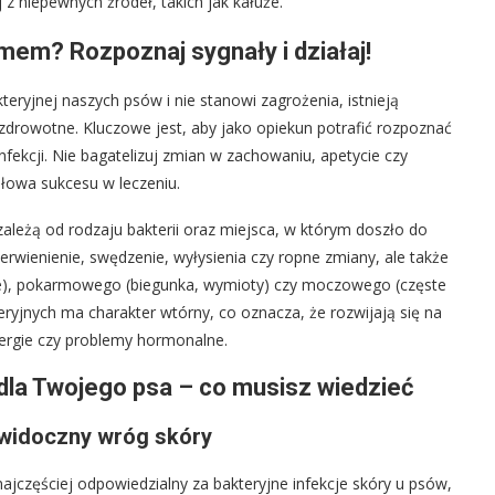
 niepewnych źródeł, takich jak kałuże.
emem? Rozpoznaj sygnały i działaj!
teryjnej naszych psów i nie stanowi zagrożenia, istnieją
rowotne. Kluczowe jest, aby jako opiekun potrafić rozpoznać
nfekcji. Nie bagatelizuj zmian w zachowaniu, apetycie czy
ołowa sukcesu w leczeniu.
zależą od rodzaju bakterii oraz miejsca, w którym doszło do
erwienienie, swędzenie, wyłysienia czy ropne zmiany, ale także
ie), pokarmowego (biegunka, wymioty) czy moczowego (częste
eryjnych ma charakter wtórny, co oznacza, że rozwijają się na
lergie czy problemy hormonalne.
dla Twojego psa – co musisz wiedzieć
ewidoczny wróg skóry
najczęściej odpowiedzialny za bakteryjne infekcje skóry u psów,