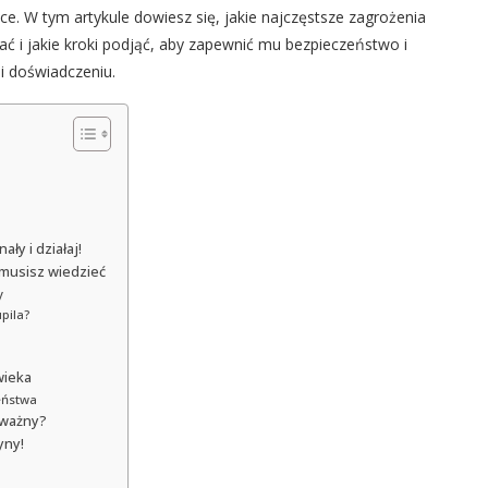
ece. W tym artykule dowiesz się, jakie najczęstsze zagrożenia
ć i jakie kroki podjąć, aby zapewnić mu bezpieczeństwo i
i doświadczeniu.
ły i działaj!
 musisz wiedzieć
y
pila?
wieka
eństwa
 ważny?
yny!