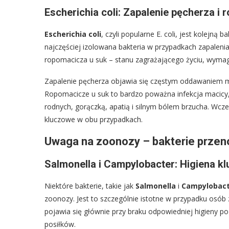
Escherichia coli: Zapalenie pęcherza i
Escherichia coli
, czyli popularne E. coli, jest kolejn
najczęściej izolowana bakteria w przypadkach zapalen
ropomacicza u suk – stanu zagrażającego życiu, wymag
Zapalenie pęcherza objawia się częstym oddawaniem m
Ropomacicze u suk to bardzo poważna infekcja macicy,
rodnych, gorączką, apatią i silnym bólem brzucha. Wcz
kluczowe w obu przypadkach.
Uwaga na zoonozy – bakterie przen
Salmonella i Campylobacter: Higiena 
Niektóre bakterie, takie jak
Salmonella
i
Campylobac
zoonozy. Jest to szczególnie istotne w przypadku osób 
pojawia się głównie przy braku odpowiedniej higieny 
posiłków.