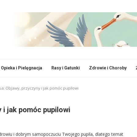
Opieka i Pielęgnacja
Rasy i Gatunki
Zdrowie i Choroby
sa: Objawy, przyczyny i jak pomóc pupilowi
y i jak pomóc pupilowi
 zdrowiu i dobrym samopoczuciu Twojego pupila, dlatego temat