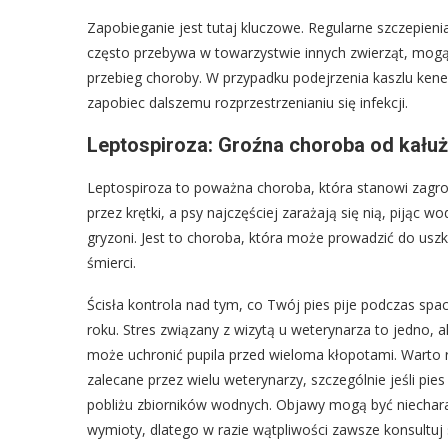
Zapobieganie jest tutaj kluczowe. Regularne szczepien
często przebywa w towarzystwie innych zwierząt, mogą
przebieg choroby. W przypadku podejrzenia kaszlu kene
zapobiec dalszemu rozprzestrzenianiu się infekcji.
Leptospiroza: Groźna choroba od kałuż 
Leptospiroza to poważna choroba, która stanowi zagroże
przez krętki, a psy najczęściej zarażają się nią, piją
gryzoni. Jest to choroba, która może prowadzić do usz
śmierci.
Ścisła kontrola nad tym, co Twój pies pije podczas sp
roku. Stres związany z wizytą u weterynarza to jedno, al
może uchronić pupila przed wieloma kłopotami. Warto r
zalecane przez wielu weterynarzy, szczególnie jeśli p
pobliżu zbiorników wodnych. Objawy mogą być niecharak
wymioty, dlatego w razie wątpliwości zawsze konsultuj s