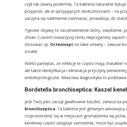
czyli tak zwaną piodermię. Ta bakteria naturalnie bytu
przyjaciół, ale w sprzyjających okolicznościach – na pr
zaczyna się nadmiernie namnażać, prowadząc do stanó
Typowe objawy to zaczerwienienie skóry, swędzenie, p
zmian. Czasem towarzyszy temu nieprzyjemny zapach z 
stosować np.
Octenisept
na takie zmiany – zawsze kon
środek.
Warto pamiętać, że infekcje te często mają charakter n
ale także identyfikacja i eliminacja przyczyny pierwotn
endokrynologiczne. Właściwa diagnostyka to podstawa.
Bordetella bronchiseptica: Kaszel kenel
Jeśli Twój pies zaczął gwałtownie kaszleć, zwłaszcza 
bronchiseptica
. Ta bakteria jest głównym winowajcą
rozprzestrzenić się w miejscach gromadzenia się psów, t
kenelowy często ustępuje samoistnie, może być uciążli