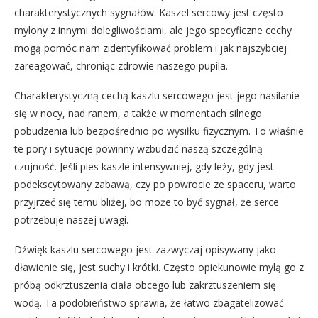
charakterystycznych sygnałów. Kaszel sercowy jest często
mylony z innymi dolegliwościami, ale jego specyficzne cechy
mogą pomóc nam zidentyfikować problem i jak najszybciej
zareagować, chroniąc zdrowie naszego pupila.
Charakterystyczną cechą kaszlu sercowego jest jego nasilanie
się w nocy, nad ranem, a także w momentach silnego
pobudzenia lub bezpośrednio po wysiłku fizycznym. To właśnie
te pory i sytuacje powinny wzbudzić naszą szczególną
czujność. Jeśli pies kaszle intensywniej, gdy leży, gdy jest
podekscytowany zabawą, czy po powrocie ze spaceru, warto
przyjrzeć się temu bliżej, bo może to być sygnał, że serce
potrzebuje naszej uwagi.
Dźwięk kaszlu sercowego jest zazwyczaj opisywany jako
dławienie się, jest suchy i krótki. Często opiekunowie mylą go z
próbą odkrztuszenia ciała obcego lub zakrztuszeniem się
wodą. Ta podobieństwo sprawia, że łatwo zbagatelizować