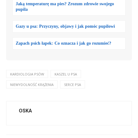
Jaką temperaturę ma pies? Zrozum zdrowie swojego
pupila
Gazy u psa: Przyczyny, objawy i jak pomóc pupilowi
Zapach psich łapek: Co oznacza i jak go rozumieć?
KARDIOLOGIA PSÓW
KASZEL U PSA
NIEWYDOLNOŚĆ KRĄŻENIA
SERCE PSA
OSKA