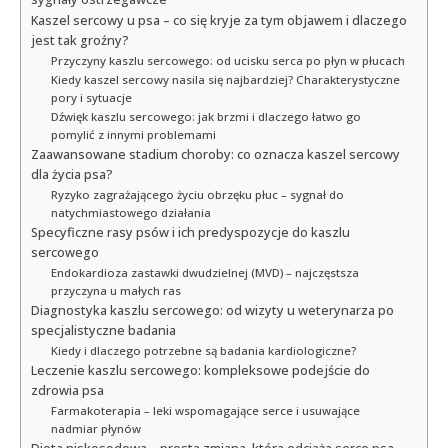
Kaszel sercowy u psa – co się kryje za tym objawem i dlaczego
jest tak groźny?
Przyczyny kaszlu sercowego: od ucisku serca po płyn w płucach
Kiedy kaszel sercowy nasila się najbardziej? Charakterystyczne
pory i sytuacje
Dźwięk kaszlu sercowego: jak brzmi i dlaczego łatwo go
pomylić z innymi problemami
Zaawansowane stadium choroby: co oznacza kaszel sercowy
dla życia psa?
Ryzyko zagrażającego życiu obrzęku płuc – sygnał do
natychmiastowego działania
Specyficzne rasy psów i ich predyspozycje do kaszlu
sercowego
Endokardioza zastawki dwudzielnej (MVD) – najczęstsza
przyczyna u małych ras
Diagnostyka kaszlu sercowego: od wizyty u weterynarza po
specjalistyczne badania
Kiedy i dlaczego potrzebne są badania kardiologiczne?
Leczenie kaszlu sercowego: kompleksowe podejście do
zdrowia psa
Farmakoterapia – leki wspomagające serce i usuwające
nadmiar płynów