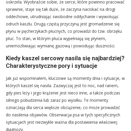
oskrzela. Wyobraźcie sobie, że serce, które powinno pracować
sprawnie, staje się tak duże, że zaczyna naciskać na drogi
oddechowe, utrudniając swobodne oddychanie i wywołując
odruch kaszlu. Drugą częstą przyczyną jest gromadzenie się
płynu w pęcherzykach płucnych, co prowadzi do tzw. obrzęku
płuc. To stan, w którym płuca wypełniają się płynem,
uniemożliwiając wymianę gazową i powodując duszności.
Kiedy kaszel sercowy nasila się najbardziej?
Charakterystyczne pory i sytuacje
Jak już wspominałem, kluczowe są momenty dnia i sytuacje, w
których kaszel się nasila. Zazwyczaj jest to noc, nad ranem,
gdy pies leży i jego krążenie jest nieco inne, a także podczas
silnego pobudzenia lub zaraz po wysiłku. Te momenty
oznaczają dla serca większe obciążenie, co może prowadzić
do nasilenia objawów. Obserwacja psa w tych specyficznych
sytuacjach jest niezwykle ważna dla postawienia właściwej
diagnozy.