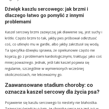
Dźwięk kaszlu sercowego: jak brzmi i
dlaczego łatwo go pomylić z innymi
problemami
Kaszel sercowy brzmi zazwyczaj jak dławienie się, jest suchy i
krótki. Często brzmi to tak, jakby pies próbował odkrztusić
coś, co utknęło mu w gardle, albo jakby zakrztusił się wodą.
Ta specyfika dźwięku sprawia, że opiekunowie często nie
kojarzą go z problemami kardiologicznymi, traktując jako coś
mniej poważnego. Jednak, jeśli taki kaszel pojawia się
regularnie, szczególnie w wymienionych wcześniej
okolicznościach, nie lekceważmy go.
Zaawansowane stadium choroby: co
oznacza kaszel sercowy dla życia psa?
Pojawienie się kaszlu sercowego to niestety nie błahostka.
Zazwyczaj świadczy o tym, że choroba serca psa jest już w