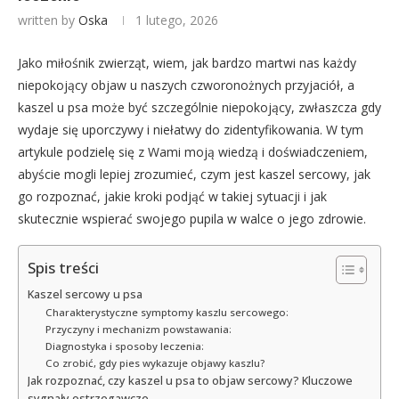
written by
Oska
1 lutego, 2026
Jako miłośnik zwierząt, wiem, jak bardzo martwi nas każdy
niepokojący objaw u naszych czworonożnych przyjaciół, a
kaszel u psa może być szczególnie niepokojący, zwłaszcza gdy
wydaje się uporczywy i niełatwy do zidentyfikowania. W tym
artykule podzielę się z Wami moją wiedzą i doświadczeniem,
abyście mogli lepiej zrozumieć, czym jest kaszel sercowy, jak
go rozpoznać, jakie kroki podjąć w takiej sytuacji i jak
skutecznie wspierać swojego pupila w walce o jego zdrowie.
Spis treści
Kaszel sercowy u psa
Charakterystyczne symptomy kaszlu sercowego:
Przyczyny i mechanizm powstawania:
Diagnostyka i sposoby leczenia:
Co zrobić, gdy pies wykazuje objawy kaszlu?
Jak rozpoznać, czy kaszel u psa to objaw sercowy? Kluczowe
sygnały ostrzegawcze