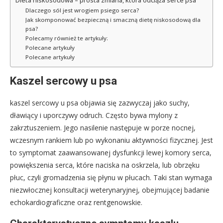
Dieta niskosodowa – prosta zmiana, która odciąża serce psa
Dlaczego sól jest wrogiem psiego serca?
Jak skomponować bezpieczną i smaczną dietę niskosodową dla
psa?
Polecamy również te artykuły:
Polecane artykuły
Polecane artykuły
Kaszel sercowy u psa
kaszel sercowy u psa objawia się zazwyczaj jako suchy,
dławiący i uporczywy odruch. Często bywa mylony z
zakrztuszeniem. Jego nasilenie następuje w porze nocnej,
wczesnym rankiem lub po wykonaniu aktywności fizycznej. Jest
to symptomat zaawansowanej dysfunkcji lewej komory serca,
powiększenia serca, które naciska na oskrzela, lub obrzęku
płuc, czyli gromadzenia się płynu w płucach. Taki stan wymaga
niezwłocznej konsultacji weterynaryjnej, obejmującej badanie
echokardiograficzne oraz rentgenowskie.