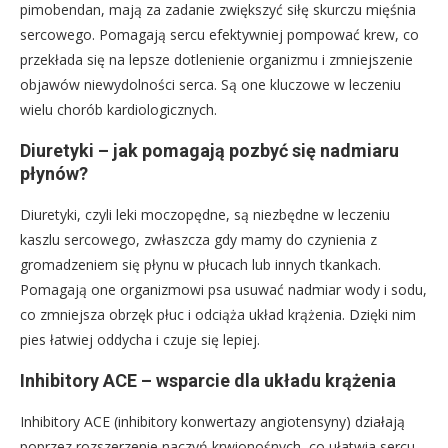
pimobendan, mają za zadanie zwiększyć siłę skurczu mięśnia
sercowego. Pomagają sercu efektywniej pompować krew, co
przekłada się na lepsze dotlenienie organizmu i zmniejszenie
objawów niewydolności serca. Są one kluczowe w leczeniu
wielu chorób kardiologicznych.
Diuretyki – jak pomagają pozbyć się nadmiaru
płynów?
Diuretyki, czyli leki moczopędne, są niezbędne w leczeniu
kaszlu sercowego, zwłaszcza gdy mamy do czynienia z
gromadzeniem się płynu w płucach lub innych tkankach.
Pomagają one organizmowi psa usuwać nadmiar wody i sodu,
co zmniejsza obrzęk płuc i odciąża układ krążenia. Dzięki nim
pies łatwiej oddycha i czuje się lepiej.
Inhibitory ACE – wsparcie dla układu krążenia
Inhibitory ACE (inhibitory konwertazy angiotensyny) działają
poprzez rozszerzenie naczyń krwionośnych, co ułatwia sercu