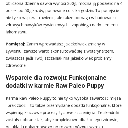
obliczona dzienna dawka wynosi 200g, można ją podzielić na 4
posiłki po 50g każdy, podawane co kilka godzin. To podejście
nie tylko wspiera trawienie, ale także pomaga w budowaniu
zdrowych nawyków żywieniowych i zapobiega nadmiernemu
łakomstwu.
Pamiętaj:
Zanim wprowadzisz jakiekolwiek zmiany w
żywieniu, zawsze warto skonsultować się z weterynarzem,
zwłaszcza jeśli Twój szczeniak ma jakiekolwiek problemy
zdrowotne.
Wsparcie dla rozwoju: Funkcjonalne
dodatki w karmie Raw Paleo Puppy
Karma Raw Paleo Puppy to nie tylko wysoka zawartość mięsa
i brak zbóż – to także przemyślane dodatki funkcjonalne, które
wspierają kluczowe procesy życiowe szczenięcia. Te składniki
zostały dobrane tak, aby kompleksowo dbać o jego zdrowie,
od układu pokarmowego po rozwój mózgu i wzroku.