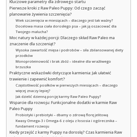
Kluczowe parametry dla zdrowego startu
Pierwsze kroki z Raw Paleo Puppy: Od czego zacząć
planowanie żywienia szczenięcia?
Wiek szczenięcia w miesiącach – dlaczego jest tak ważny?
Docelowa masa ciała dorosłego psa – jak ją oszacować dla
Twojego malucha?
Moc natury w każdej porcji: Dlaczego skład Raw Paleo ma
znaczenie dla szczeniąt?
Wysoka zawartość mięsa i podrobów – siła zbilansowanej diety
przodków
Monoproteinowość i brak zbóż – idealne dla wrażliwego
brzuszka
Praktyczne wskazówki dotyczące karmienia: Jak ułatwić
trawienie i zapewnić komfort?
Częstotliwość posiłków w pierwszych miesiącach – dlaczego
więcej znaczy lepiej?
Jak dzielić dzienną porcję karmy Raw Paleo Puppy?
Wsparcie dla rozwoju: Funkcjonalne dodatki w karmie Raw
Paleo Puppy
Probiotyki i prebiotyki – dbamy o zdrową florę jelitową
Kwasy Omega-3 i Omega-6 z oleju z łososia i ogórecznika –
fundament rozwoju
Kiedy przejść z karmy Puppy na dorosłą? Czas karmienia Raw