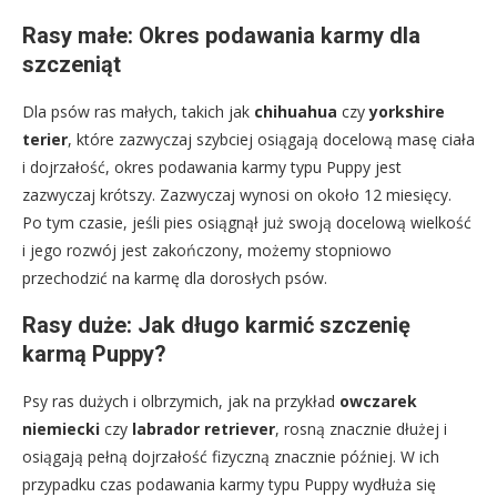
Rasy małe: Okres podawania karmy dla
szczeniąt
Dla psów ras małych, takich jak
chihuahua
czy
yorkshire
terier
, które zazwyczaj szybciej osiągają docelową masę ciała
i dojrzałość, okres podawania karmy typu Puppy jest
zazwyczaj krótszy. Zazwyczaj wynosi on około 12 miesięcy.
Po tym czasie, jeśli pies osiągnął już swoją docelową wielkość
i jego rozwój jest zakończony, możemy stopniowo
przechodzić na karmę dla dorosłych psów.
Rasy duże: Jak długo karmić szczenię
karmą Puppy?
Psy ras dużych i olbrzymich, jak na przykład
owczarek
niemiecki
czy
labrador retriever
, rosną znacznie dłużej i
osiągają pełną dojrzałość fizyczną znacznie później. W ich
przypadku czas podawania karmy typu Puppy wydłuża się